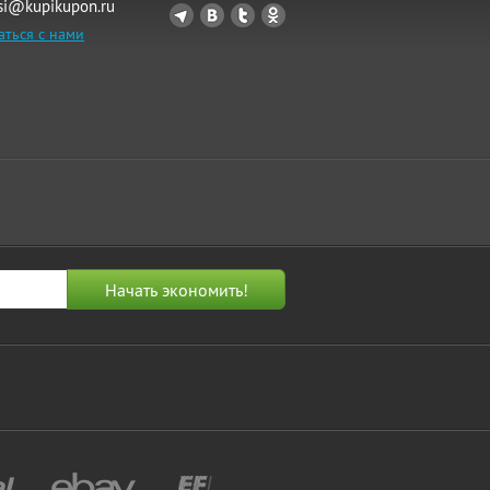
si@kupikupon.ru
аться с нами