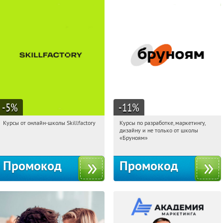
-5
%
-11
%
Курсы от онлайн-школы Skillfactory
Курсы по разработке, маркетингу,
16:58:36
Получи первым!
16:58:36
Получи первым!
дизайну и не только от школы
Россия
Россия
«Бруноям»
Промокод
Промокод