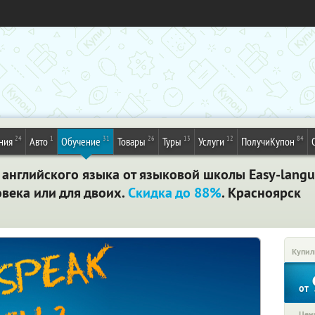
24
1
31
26
13
12
84
ния
Авто
Обучение
Товары
Туры
Услуги
ПолучиКупон
 английского языка от языковой школы Easy-langu
века или для двоих.
Скидка до 88%
. Красноярск
Купил
от
Цена