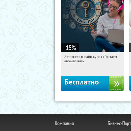
-15
%
Авторские онлайн-курсы «Грокаем
16:58:36
Получили:
4
английский»
Россия
Бесплатно
Компания
Бизнес-Пар