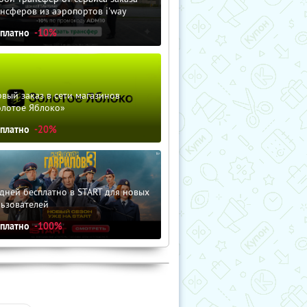
нсферов из аэропортов i'way
сплатно
-10%
вый заказ в сети магазинов
олотое Яблоко»
сплатно
-20%
дней бесплатно в START для новых
льзователей
сплатно
-100%