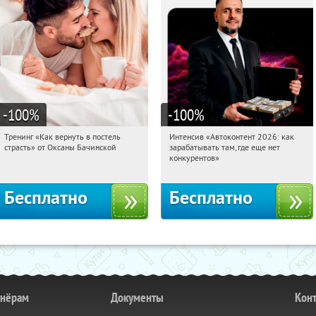
-100
%
-100
%
Тренинг «Как вернуть в постель
Интенсив «Автоконтент 2026: как
16:58:36
Получили:
16
16:58:36
Получили:
4
страсть» от Оксаны Бачинской
зарабатывать там, где еще нет
Россия
Россия
конкурентов»
Бесплатно
Бесплатно
тнёрам
Документы
Кон