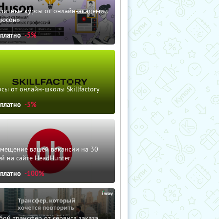
зличные курсы от онлайн-академии
дюсон»
сплатно
-5%
сы от онлайн-школы Skillfactory
сплатно
-5%
змещение вашей вакансии на 30
й на сайте HeadHunter
сплатно
-100%
ой трансфер от сервиса заказа