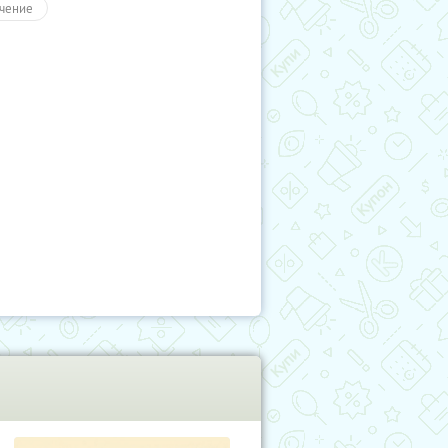
чение