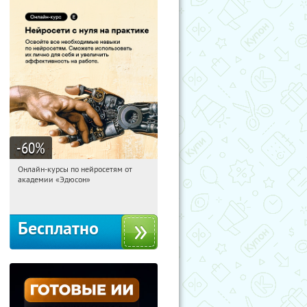
-60
%
Онлайн-курсы по нейросетям от
16:58:36
Получили:
6
академии «Эдюсон»
Москва
Бесплатно