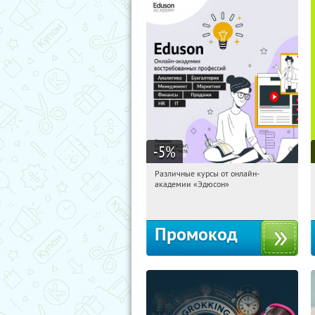
-5
%
Различные курсы от онлайн-
16:58:36
Получили:
2
академии «Эдюсон»
Россия
Промокод