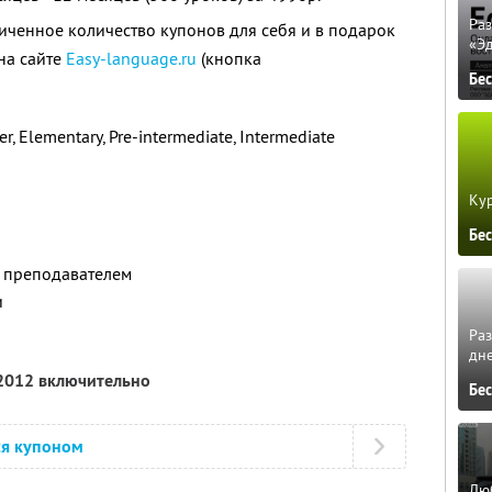
Ра
ченное количество купонов для себя и в подарок
«Э
на сайте
Easy-language.ru
(кнопка
Бе
, Elementary, Pre-intermediate, Intermediate
Кур
Бе
с преподавателем
и
Ра
дне
 2012 включительно
Бе
ся купоном
Люб