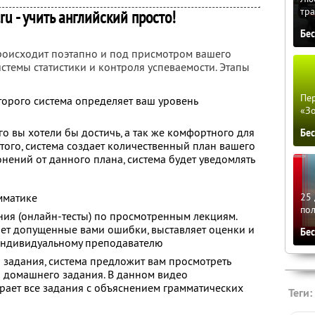
тра
ru - учить английский просто!
Бе
происходит поэтапно и под присмотром вашего
истемы статистики и контроля успеваемости. Этапы
Пер
торого система определяет ваш уровень
«З
о вы хотели бы достичь, а так же комфортного для
Бе
этого, система создает количественный план вашего
нений от данного плана, система будет уведомлять
мматике
25 
по
ия (онлайн-тесты) по просмотренным лекциям.
яет допущенные вами ошибки, выставляет оценки и
Бе
 индивидуальному преподавателю
задания, система предложит вам просмотреть
 домашнего задания. В данном видео
рает все задания с объяснением грамматических
Теги: