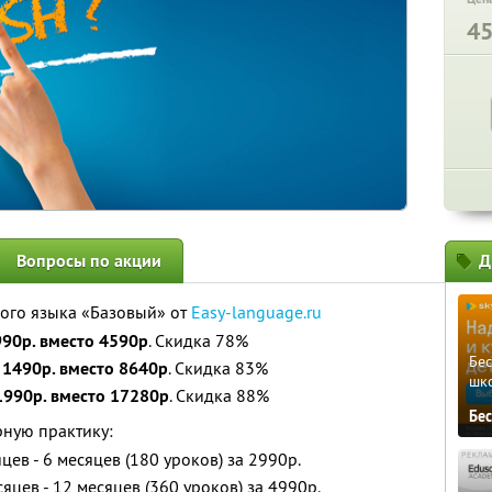
4
Вопросы по акции
Д
кого языка «Базовый» от
Easy-language.ru
990р. вместо 4590р
. Скидка 78%
Бе
а
1490р. вместо 8640р
. Скидка 83%
шк
1990р. вместо 17280р
. Скидка 88%
Бе
рную практику:
цев - 6 месяцев (180 уроков) за 2990р.
яцев - 12 месяцев (360 уроков) за 4990р.