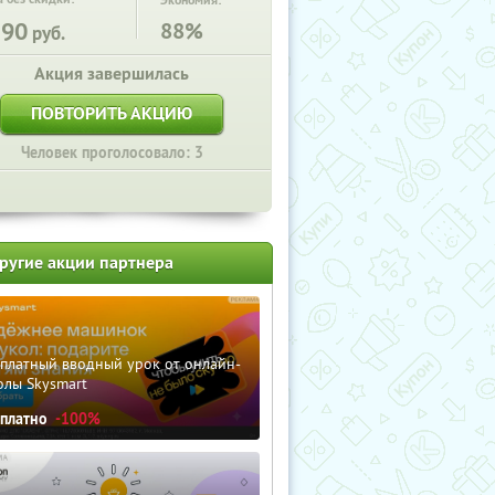
Экономия:
590
88%
руб.
Акция завершилась
ПОВТОРИТЬ АКЦИЮ
Человек проголосовало: 3
ругие акции партнера
сплатный вводный урок от онлайн-
олы Skysmart
сплатно
-100%