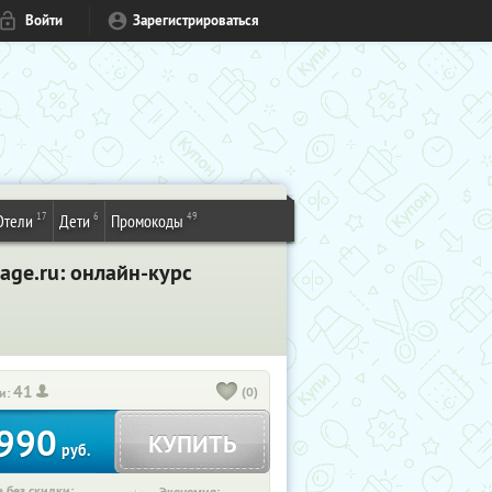
Войти
Зарегистрироваться
17
6
49
Отели
Дети
Промокоды
age.ru: онлайн-курс
41
(0)
и:
990
КУПИТЬ
руб.
 без скидки: