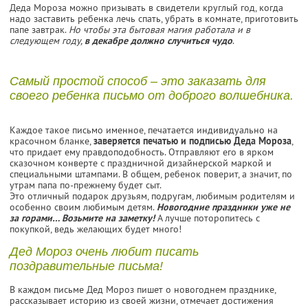
Деда Мороза можно призывать в свидетели круглый год, когда
надо заставить ребенка лечь спать, убрать в комнате, приготовить
папе завтрак.
Но чтобы эта бытовая магия работала и в
следующем году,
в декабре должно случиться чудо
.
Самый простой способ – это заказать для
своего ребенка письмо от доброго волшебника.
Каждое такое письмо именное, печатается индивидуально на
красочном бланке,
заверяется печатью и подписью Деда Мороза
,
что придает ему правдоподобность. Отправляют его в ярком
сказочном конверте с праздничной дизайнерской маркой и
специальными штампами. В общем, ребенок поверит, а значит, по
утрам папа по-прежнему будет сыт.
Это отличный подарок друзьям, подругам, любимым родителям и
особенно своим любимым детям.
Новогодние праздники уже не
за горами… Возьмите на заметку!
А лучше поторопитесь с
покупкой, ведь желающих будет много!
Дед Мороз очень любит писать
поздравительные письма!
В каждом письме Дед Мороз пишет о новогоднем празднике,
рассказывает историю из своей жизни, отмечает достижения