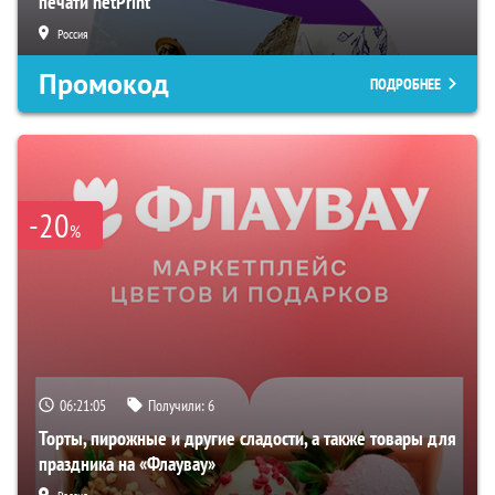
печати netPrint
Россия
Промокод
ПОДРОБНЕЕ
-20
%
06:21:05
Получили:
6
Торты, пирожные и другие сладости, а также товары для
праздника на «Флаувау»