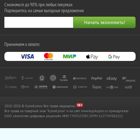
Сэкономьте до 90% при любых покупках
Подпишитесь на самые выгодные предложения
Принимаем к оплате:
2010-2026 © КупиКупон. Все права защищены.
Все права на товарный знак "КупиКупон" и на сайт www.kupikupon.ru принадлежат
OOO «Агентство цифровых решений» ИНН 7705523387, ОГРН 1127747063212