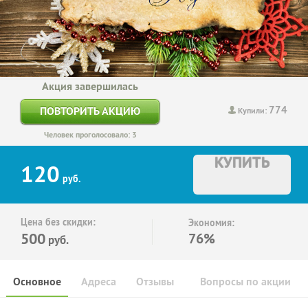
Акция завершилась
774
ПОВТОРИТЬ АКЦИЮ
Купили:
Человек проголосовало: 3
КУПИТЬ
120
руб.
Цена без скидки:
Экономия:
500
76%
руб.
Основное
Адреса
Отзывы
Вопросы по акции