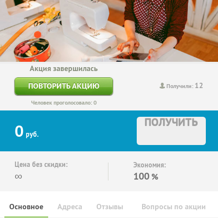
Акция завершилась
12
ПОВТОРИТЬ АКЦИЮ
Получили:
Человек проголосовало: 0
ПОЛУЧИТЬ
0
руб.
Цена без скидки:
Экономия:
∞
100
%
Основное
Адреса
Отзывы
Вопросы по акции