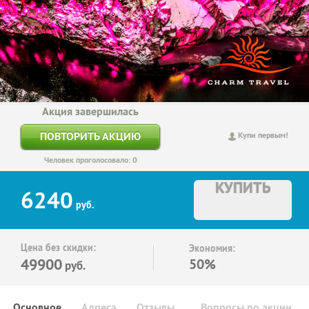
Акция завершилась
ПОВТОРИТЬ АКЦИЮ
Купи первым!
Человек проголосовало: 0
КУПИТЬ
6240
руб.
Цена без скидки:
Экономия:
49900
50%
руб.
Основное
Адреса
Отзывы
Вопросы по акции