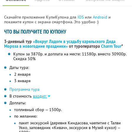
Скачайте приложение КупиКупона для
IOS
или
Android
и
покажите купон с экрана смартфона. Это удобно :)
ЧТО ВЫ ПОЛУЧИТЕ ПО КУПОНУ
3-дневный тур
«Вокруг Ладоги в усадьбу карельского Деда
Мороза в новогодние праздники»
от туроператора
Charm Tour
*
Купон за 3870р. и доплата на месте: 11580р. вместо 30900р.
Скидка 50%
Даты тура:
2 января
3 января
Программа тура
В стоимость
входит:
Доплаты:
топливный сбор — 1500р.
по желанию:
пакет экскурсий (деревня Киндасова, чаепитие с Талви
Укко, заповедник «Кивач», экскурсия в Музей кукол) —