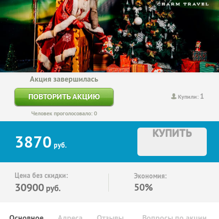
Акция завершилась
1
ПОВТОРИТЬ АКЦИЮ
Купили:
Человек проголосовало: 0
КУПИТЬ
3870
руб.
Цена без скидки:
Экономия:
30900
50%
руб.
Основное
Адреса
Отзывы
Вопросы по акции