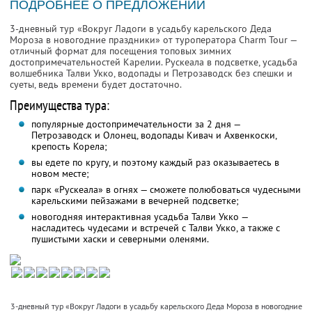
ПОДРОБНЕЕ О ПРЕДЛОЖЕНИИ
3-дневный тур «Вокруг Ладоги в усадьбу карельского Деда
Мороза в новогодние праздники» от туроператора Charm Tour —
отличный формат для посещения топовых зимних
достопримечательностей Карелии. Рускеала в подсветке, усадьба
волшебника Талви Укко, водопады и Петрозаводск без спешки и
суеты, ведь времени будет достаточно.
Преимущества тура:
популярные достопримечательности за 2 дня —
Петрозаводск и Олонец, водопады Кивач и Ахвенкоски,
крепость Корела;
вы едете по кругу, и поэтому каждый раз оказываетесь в
новом месте;
парк «Рускеала» в огнях — сможете полюбоваться чудесными
карельскими пейзажами в вечерней подсветке;
новогодняя интерактивная усадьба Талви Укко —
насладитесь чудесами и встречей с Талви Укко, а также с
пушистыми хаски и северными оленями.
3-дневный тур «Вокруг Ладоги в усадьбу карельского Деда Мороза в новогодние