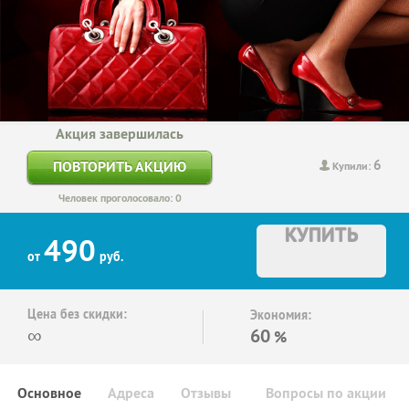
Акция завершилась
6
ПОВТОРИТЬ АКЦИЮ
Купили:
Человек проголосовало: 0
КУПИТЬ
490
от
руб.
Цена без скидки:
Экономия:
∞
60
%
Основное
Адреса
Отзывы
Вопросы по акции