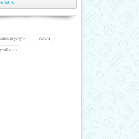
-urist.ru
ковские услуги
Услуги
учиКупон