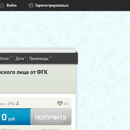
Войти
Зарегистрироваться
17
6
53
Отели
Дети
Промокоды
ского лица от ФГК
241
(2)
или:
0
ПОЛУЧИТЬ
руб.
 без скидки: