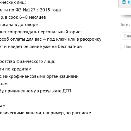
ических лиц:
b
олги по ФЗ №127 с 2015 года
р. в срок 6–8 месяцев
писана в договоре
Теги:
удет сопровождать персональный юрист
Бан
соб оплаты для вас — под ключ или в рассрочку
т и найдет решение уже на бесплатной
Пол
ротство физического лица:
ги по кредитам
ед микрофинансовыми организациями
стам
у, причиненному в результате ДТП
гам
изическими лицами, например, по расписке