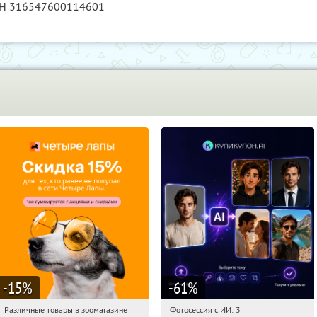
РН 316547600114601
-15
%
-61
%
Различные товары в зоомагазине
Фотосессия с ИИ: 3
15:19:45
Получи первым!
15:19:45
Купили:
81