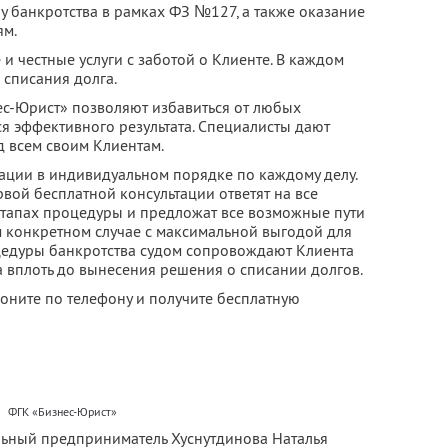
у банкротства в рамках ФЗ №127, а также оказание
ям.
и честные услуги с заботой о Клиенте. В каждом
 списания долга.
ес-Юрист» позволяют избавиться от любых
я эффективного результата. Специалисты дают
 всем своим Клиентам.
ации в индивидуальном порядке по каждому делу.
вой бесплатной консультации ответят на все
этапах процедуры и предложат все возможные пути
 конкретном случае с максимальной выгодой для
оцедуры банкротства судом сопровождают Клиента
а вплоть до вынесения решения о списании долгов.
воните по телефону и получите бесплатную
ФГК «Бизнес-Юрист»
льный предприниматель Хуснутдинова Наталья