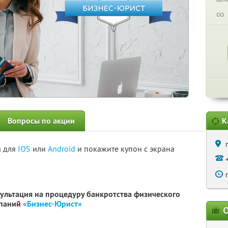
∞
Вопросы по акции
К
а для
IOS
или
Android
и покажите купон с экрана
сультация на процедуру банкротства физического
мпаний
«Бизнес-Юрист»
О