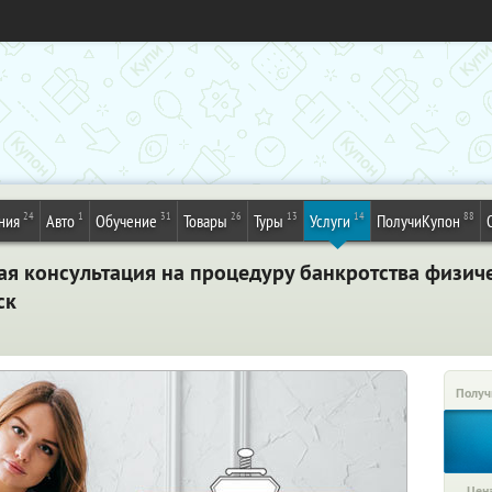
24
1
31
26
13
14
88
ния
Авто
Обучение
Товары
Туры
Услуги
ПолучиКупон
ая консультация на процедуру банкротства физиче
ск
Получ
Цена