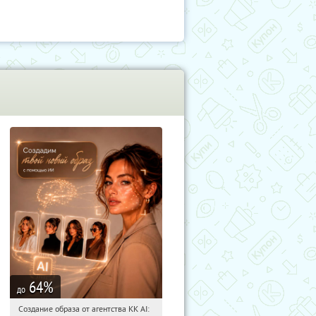
64
%
до
Создание образа от агентства KK AI:
15:19:45
Купили:
64