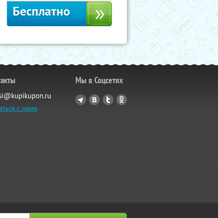
Бесплатно
такты
Мы в Соцсетях
si@kupikupon.ru
аться с нами