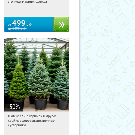
стрижка, макияж, одежда
Россия
499
от
руб.
до
6400
руб.
-50
%
Живые ели в горшках и другие
15:19:45
Получили:
53
хвойные деревья, лиственные
Московская обл., г. Химки,
кустарники
территориальное управление
Кутузовское