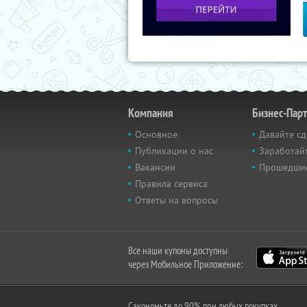
Компания
Бизнес-Пар
Основное
Давайте сд
Публикации о нас
Заработайт
Вакансии
Прошедши
Правила сервиса
Ответы на вопросы
Все наши купоны доступны
через Мобильное Приложение:
Сэкономьте до 90% при любых покупках