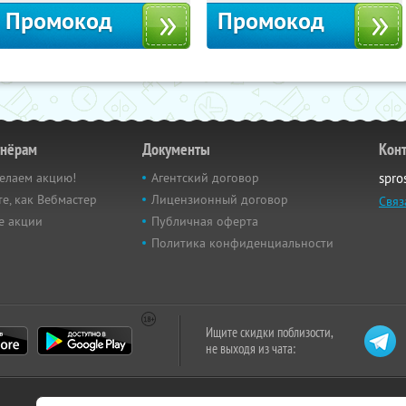
Промокод
Промокод
тнёрам
Документы
Кон
елаем акцию!
Агентский договор
spro
е, как Вебмастер
Лицензионный договор
Связ
е акции
Публичная оферта
Политика конфиденциальности
Ищите скидки поблизости,
не выходя из чата: