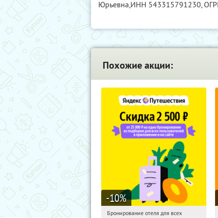
Юрьевна,
ИНН 543315791230
, ОГ
Похожие акции:
-10
%
Бронирование отеля для всех
15:19:45
Получи первым!