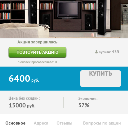
Акция завершилась
435
ПОВТОРИТЬ АКЦИЮ
Купили:
Человек проголосовало: 0
КУПИТЬ
6400
руб.
Цена без скидки:
Экономия:
15000
57%
руб.
Основное
Адреса
Отзывы
Вопросы по акции