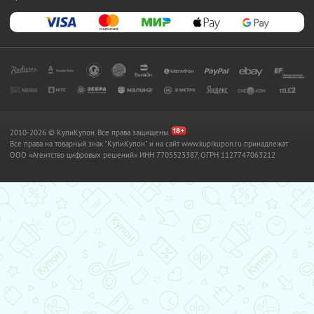
2010-2026 © КупиКупон. Все права защищены.
Все права на товарный знак "КупиКупон" и на сайт www.kupikupon.ru принадлежат
OOO «Агентство цифровых решений» ИНН 7705523387, ОГРН 1127747063212