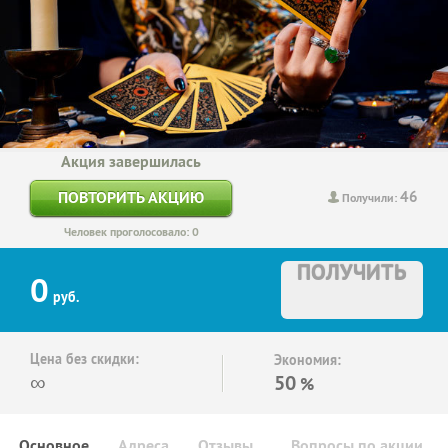
Акция завершилась
46
ПОВТОРИТЬ АКЦИЮ
Получили:
Человек проголосовало: 0
ПОЛУЧИТЬ
0
руб.
Цена без скидки:
Экономия:
∞
50
%
Основное
Адреса
Отзывы
Вопросы по акции