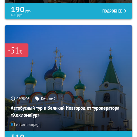
190
ПОДРОБНЕЕ
руб.
490
руб.
-51
%
06:28:02
Купили:
2
Автобусный тур в Великий Новгород от туроператора
«ХохломаТур»
Сенная площадь