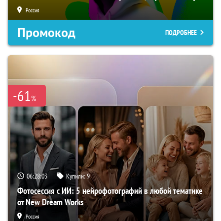
Россия
Промокод
ПОДРОБНЕЕ
-61
%
06:28:02
Купили:
9
Фотосессия с ИИ: 5 нейрофотографий в любой тематике
от New Dream Works
Россия