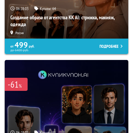
06:28:02
Купили:
64
Создание образа от агентства KK AI: стрижка, макияж,
одежда
Россия
499
ПОДРОБНЕЕ
от
руб.
до
6400
руб.
-61
%
06:28:02
Купили:
81