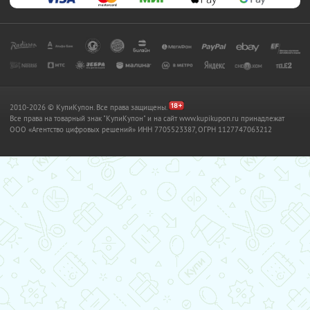
2010-2026 © КупиКупон. Все права защищены.
Все права на товарный знак "КупиКупон" и на сайт www.kupikupon.ru принадлежат
OOO «Агентство цифровых решений» ИНН 7705523387, ОГРН 1127747063212