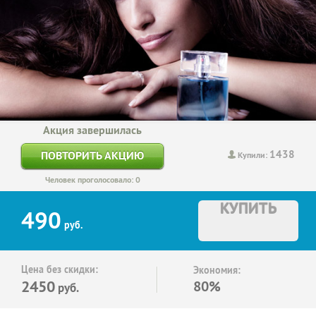
Акция завершилась
1438
ПОВТОРИТЬ АКЦИЮ
Купили:
Человек проголосовало: 0
КУПИТЬ
490
руб.
Цена без скидки:
Экономия:
2450
80%
руб.