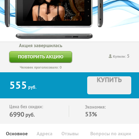
Акция завершилась
5
ПОВТОРИТЬ АКЦИЮ
Купили:
Человек проголосовало: 0
КУПИТЬ
555
руб.
Цена без скидки:
Экономия:
6990
53%
руб.
Основное
Адреса
Отзывы
Вопросы по акции