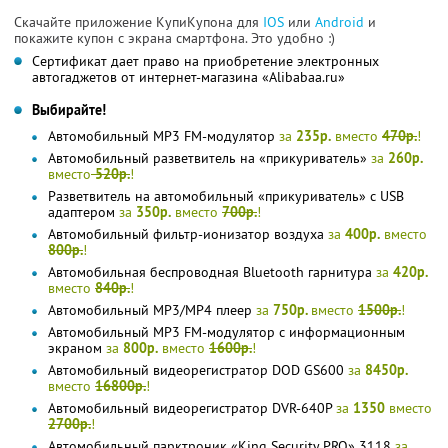
Скачайте приложение КупиКупона для
IOS
или
Android
и
покажите купон с экрана смартфона. Это удобно :)
Сертификат дает право на приобретение электронных
автогаджетов от интернет-магазина «Alibabaa.ru»
Выбирайте!
Автомобильный MP3 FM-модулятор
за
235р.
вместо
470р.
!
Автомобильный разветвитель на «прикуриватель»
за
260р.
вместо
520р.
!
Разветвитель на автомобильный «прикуриватель» с USB
адаптером
за
350р.
вместо
700р.
!
Автомобильный фильтр-ионизатор воздуха
за
400р.
вместо
800р.
!
Автомобильная беспроводная Bluetooth гарнитура
за
420р.
вместо
840р.
!
Автомобильный MP3/MP4 плеер
за
750р.
вместо
1500р.
!
Автомобильный MP3 FM-модулятор с информационным
экраном
за
800р.
вместо
1600р.
!
Автомобильный видеорегистратор DOD GS600
за
8450р.
вместо
16800р.
!
Автомобильный видеорегистратор DVR-640P
за
1350
вместо
2700р.
!
Автомобильный парктроник «King Security PRO» 3118
за