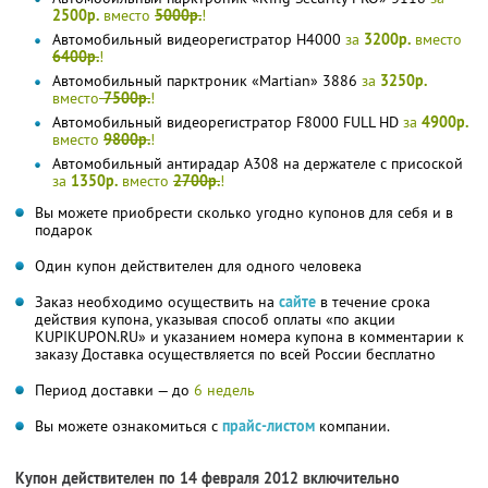
2500р.
вместо
5000р.
!
Автомобильный видеорегистратор H4000
за
3200р.
вместо
6400р.
!
Автомобильный парктроник «Martian» 3886
за
3250р.
вместо
7500р.
!
Автомобильный видеорегистратор F8000 FULL HD
за
4900р.
вместо
9800р.
!
Автомобильный антирадар A308 на держателе с присоской
за
1350р.
вместо
2700р.
!
Вы можете приобрести сколько угодно купонов для себя и в
подарок
Один купон действителен для одного человека
Заказ необходимо осуществить на
сайте
в течение срока
действия купона, указывая способ оплаты «по акции
KUPIKUPON.RU» и указанием номера купона в комментарии к
заказу Доставка осуществляется по всей России бесплатно
Период доставки — до
6 недель
Вы можете ознакомиться с
прайс-листом
компании.
Купон действителен по 14 февраля 2012 включительно