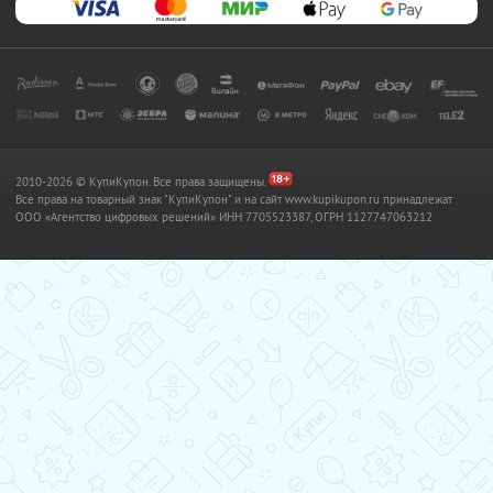
2010-2026 © КупиКупон. Все права защищены.
Все права на товарный знак "КупиКупон" и на сайт www.kupikupon.ru принадлежат
OOO «Агентство цифровых решений» ИНН 7705523387, ОГРН 1127747063212