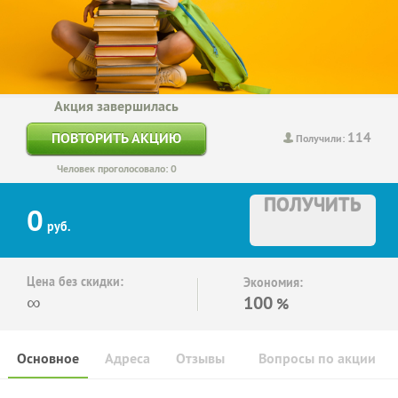
Акция завершилась
114
ПОВТОРИТЬ АКЦИЮ
Получили:
Человек проголосовало: 0
ПОЛУЧИТЬ
0
руб.
Цена без скидки:
Экономия:
∞
100
%
Основное
Адреса
Отзывы
Вопросы по акции