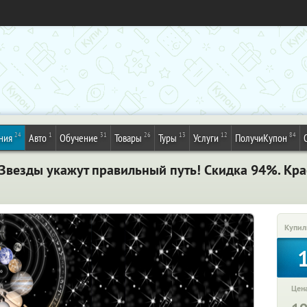
24
1
31
26
13
12
84
ния
Авто
Обучение
Товары
Туры
Услуги
ПолучиКупон
Звезды укажут правильный путь! Скидка 94%. Кр
Купил
Цена