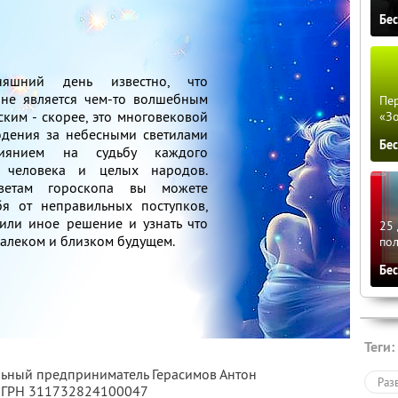
Бе
няшний день известно, что
 не является чем-то волшебным
Пер
ким - скорее, это многовековой
«З
дения за небесными светилами
Бе
янием на судьбу каждого
о человека и целых народов.
ветам гороскопа вы можете
бя от неправильных поступков,
 или иное решение и узнать что
25 
далеком и близком будущем.
по
Бе
Теги:
льный предприниматель Герасимов Антон
Раз
 ОГРН 311732824100047