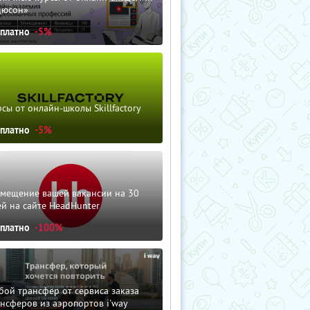
дюсон»
сплатно
-5%
сы от онлайн-школы Skillfactory
сплатно
-5%
змещение вашей вакансии на 30
й на сайте HeadHunter
сплатно
-100%
ой трансфер от сервиса заказа
нсферов из аэропортов i'way