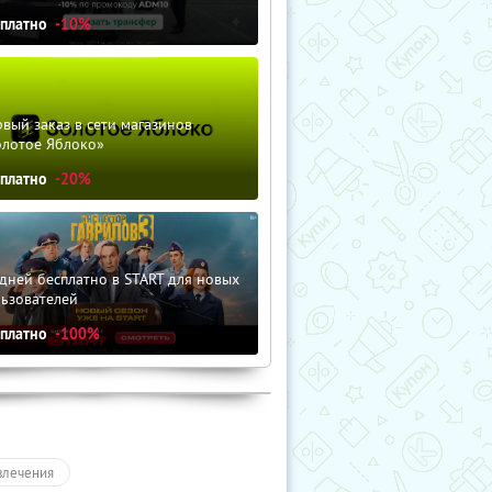
сплатно
-10%
вый заказ в сети магазинов
олотое Яблоко»
сплатно
-20%
дней бесплатно в START для новых
льзователей
сплатно
-100%
влечения