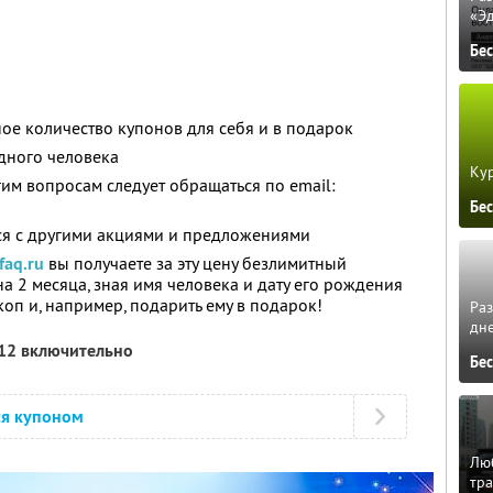
«Э
Бе
ое количество купонов для себя и в подарок
дного человека
Кур
гим вопросам следует обращаться по email:
Бе
ся с другими акциями и предложениями
faq.ru
вы получаете за эту цену безлимитный
на 2 месяца, зная имя человека и дату его рождения
коп и, например, подарить ему в подарок!
Ра
дне
012 включительно
Бе
ся купоном
Люб
тра