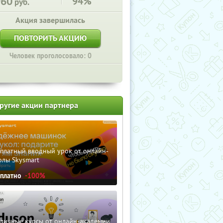
960
94%
руб.
Акция завершилась
ПОВТОРИТЬ АКЦИЮ
Человек проголосовало: 0
ругие акции партнера
сплатный вводный урок от онлайн-
олы Skysmart
сплатно
-100%
зличные курсы от онлайн-академии