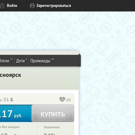
Войти
Зарегистрироваться
17
6
49
Отели
Дети
Промокоды
асноярск
51
(0)
и:
117
КУПИТЬ
руб.
 без скидки:
Экономия: