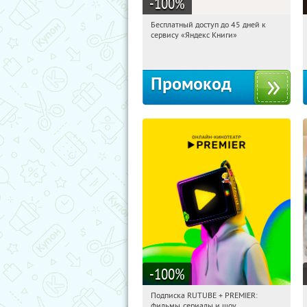
-100
%
Бесплатный доступ до 45 дней к
04:18:30
Получи первым!
сервису «Яндекс Книги»
Россия
Промокод
-100
%
Подписка RUTUBE + PREMIER:
04:18:30
Получили:
3
фильмы, сериалы и шоу