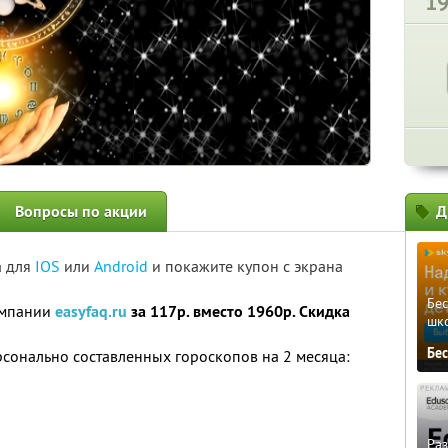
1
Вопросы по акции
Д
а для
IOS
или
Android
и покажите купон с экрана
Бе
омпании
easyfaq.ru
за 117р. вместо 1960р. Скидка
шк
Бе
ерсонально составленных гороскопов на 2 месяца:
Ра