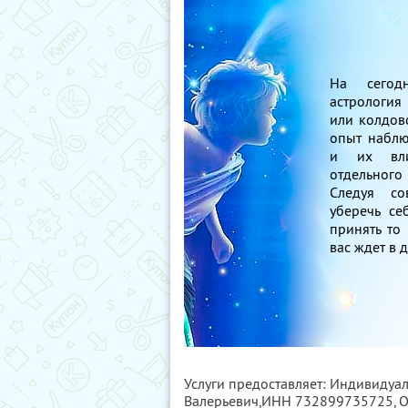
На сегод
астрология
или колдовс
опыт наблю
и их вли
отдельног
Следуя со
уберечь се
принять то
вас ждет в 
Услуги предоставляет: Индивидуа
Валерьевич,
ИНН 732899735725
,