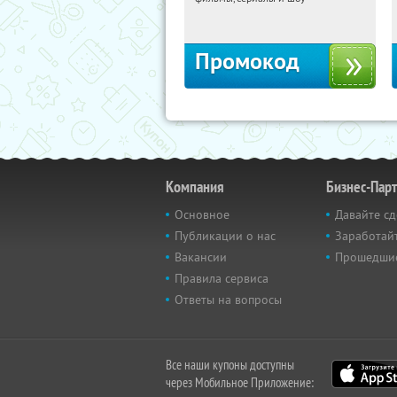
Россия
Промокод
Компания
Бизнес-Пар
Основное
Давайте сд
Публикации о нас
Заработайт
Вакансии
Прошедши
Правила сервиса
Ответы на вопросы
Все наши купоны доступны
через Мобильное Приложение: