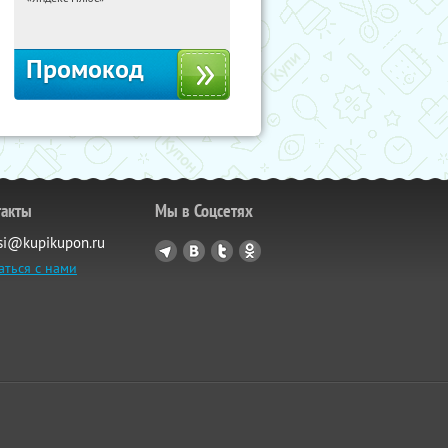
Россия
Промокод
такты
Мы в Соцсетях
si@kupikupon.ru
аться с нами