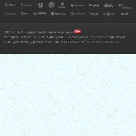
2010-2026 © КупиКупон. Все права защищены.
Все права на товарный знак "КупиКупон" и на сайт www.kupikupon.ru принадлежат
OOO «Агентство цифровых решений» ИНН 7705523387, ОГРН 1127747063212