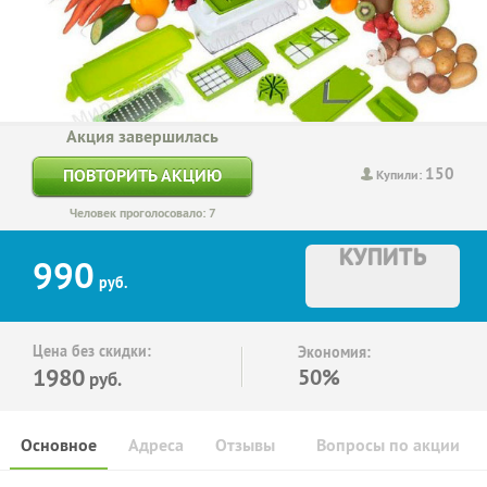
Акция завершилась
150
ПОВТОРИТЬ АКЦИЮ
Купили:
Человек проголосовало: 7
КУПИТЬ
990
руб.
Цена без скидки:
Экономия:
1980
50%
руб.
Основное
Адреса
Отзывы
Вопросы по акции