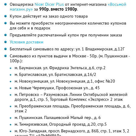
Овощерезка
Nicer Dicer Plus
от интернет-магазина
«Восьмой
магазин.ру»
за
990р. вместо 1980р
.
Купон действует на заказ одного товара
Вы можете приобрести неограниченное количество купонов
для себя и в подарок
Предъявляйте распечатанный купон при получении заказа
Условия доставки
Бесплатный самовывоз по адресу: ул. 1 Владимирская, д.12Г
Самовывоз из пунктов выдачи в Москве - 50р. (м. Пушкинская -
100р.):
м. Бауманская. ул. Фридриха Энгельса, д.6, стр.2
м. Братиславская, ул. Братиславская, д.16/2
м. Новокузнецкая, ул. Новокузнецкая, д.1, офис №20
м. Новые Черемушки, Профсоюзная ул., д. 45
м. Петровско – Разумовская. Линии Октябрьской железной
дороги, д.1, стр. 5, Торговый Комплекс «Экспресс» 2 этаж
м. Преображенская площадь. Преображенская площадь, д. 6,
этаж 2
м. Пушкинская. Палашевский Малый пер., д. 6
м. Тимирязевская, Огородный проезд, д.20, стр.5
м. Юго-Западная, просп. Вернадского, д. 86Б, стр. 1, этаж 3, 2
здание ТЦ «АЛЬМИРАЛ»