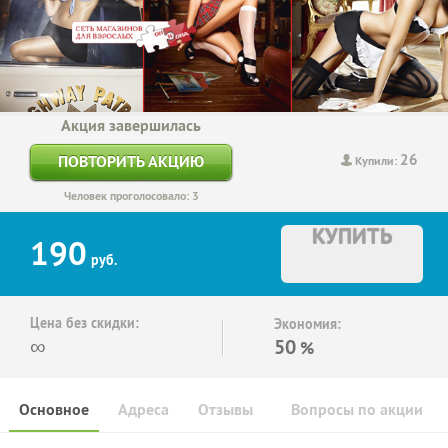
Акция завершилась
26
ПОВТОРИТЬ АКЦИЮ
Купили:
Человек проголосовало: 3
КУПИТЬ
190
руб.
Цена без скидки:
Экономия:
∞
50
%
Основное
Адреса
Отзывы
Вопросы по акции