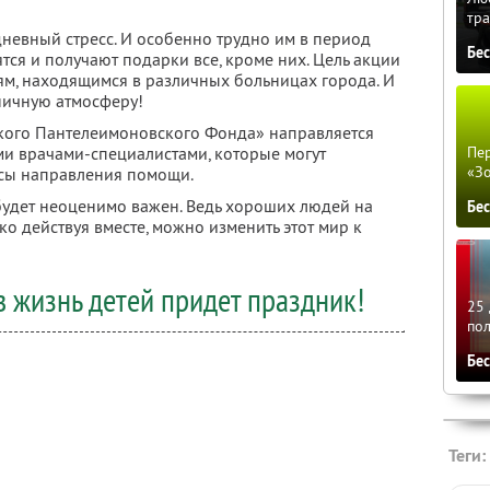
тра
невный стресс. И особенно трудно им в период
Бе
тся и получают подарки все, кроме них. Цель акции
тям, находящимся в различных больницах города. И
ничную атмосферу!
кого Пантелеимоновского Фонда» направляется
 врачами-специалистами, которые могут
Пер
«З
осы направления помощи.
удет неоценимо важен. Ведь хороших людей на
Бе
ько действуя вместе, можно изменить этот мир к
 жизнь детей придет праздник!
25 
по
Бе
Теги: