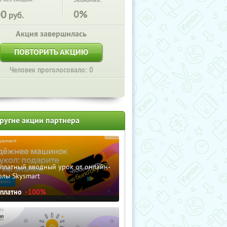
Экономия:
00
0%
руб.
Акция завершилась
ПОВТОРИТЬ АКЦИЮ
Человек проголосовало: 0
ругие акции партнера
сплатный вводный урок от онлайн-
олы Skysmart
сплатно
-100%