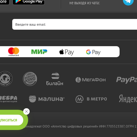
не выходя из чата:
писаться
 www.kupikupon.ru принадлежат OOO «Агентство цифровых решений» ИНН 7705523387, ОГРН