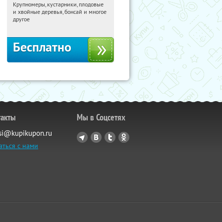
Крупномеры, кустарники, плодовые
18:29:19
Получили:
28
и хвойные деревья, бонсай и многое
Москва, Рябиновая улица, 17
другое
Бесплатно
такты
Мы в Соцсетях
si@kupikupon.ru
аться с нами