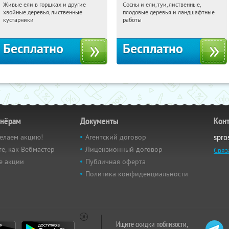
Живые ели в горшках и другие
Сосны и ели, туи, лиственные,
18:29:19
Получили:
53
18:29:19
Получили:
31
хвойные деревья, лиственные
плодовые деревья и ландшафтные
Московская обл., г. Химки,
Московская обл., г. Химки,
кустарники
работы
территориальное управление
территориальное управление
Кутузовское
Кутузовское
Бесплатно
Бесплатно
тнёрам
Документы
Кон
елаем акцию!
Агентский договор
spro
е, как Вебмастер
Лицензионный договор
Связ
е акции
Публичная оферта
Политика конфиденциальности
Ищите скидки поблизости,