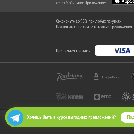
через Мобильное Приложение:
Сэкономьте до 90% при любых покупках
Подпишитесь на самые выгодные предложения
Принимаем к оплате:
Под
Хочешь быть в курсе выгодных предложений?
2010-2026 © КупиКупон. Все права защищены.
Все права на товарный знак "КупиКупон" и на сайт