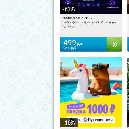
-61
%
Фотосессия с ИИ: 3
18:29:19
Купили:
81
нейрофотографии в любой тематике
Россия
от KK AI
499
руб.
1290
руб.
-10
%