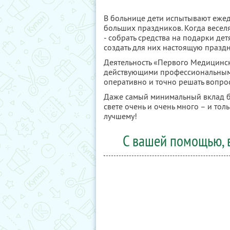
В больнице дети испытывают ежед
больших праздников. Когда веселя
- собрать средства на подарки де
создать для них настоящую празд
Деятельность «Первого Медицинс
действующими профессиональными
оперативно и точно решать вопр
Даже самый минимальный вклад б
свете очень и очень много – и тол
лучшему!
С вашей помощью, в