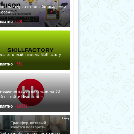
зличные курсы от онлайн-академии
дюсон»
сплатно
-5%
сы от онлайн-школы Skillfactory
сплатно
-5%
змещение вашей вакансии на 30
й на сайте HeadHunter
сплатно
-100%
ой трансфер от сервиса заказа