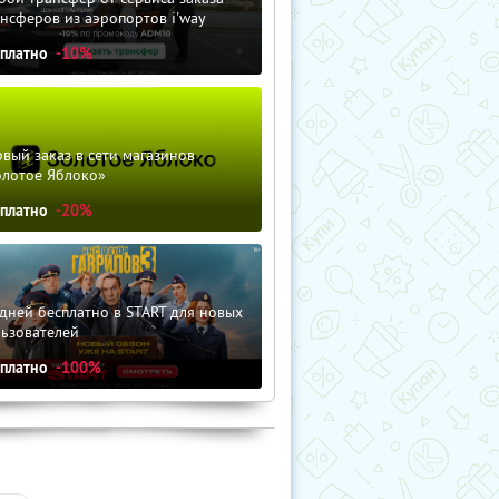
нсферов из аэропортов i'way
сплатно
-10%
вый заказ в сети магазинов
олотое Яблоко»
сплатно
-20%
дней бесплатно в START для новых
льзователей
сплатно
-100%