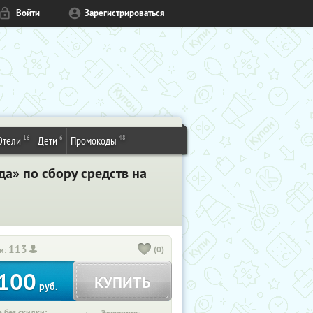
Войти
Зарегистрироваться
16
6
48
Отели
Дети
Промокоды
» по сбору средств на
113
(0)
и:
100
КУПИТЬ
руб.
 без скидки: