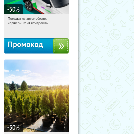
-50
%
Поездки на автомобилях
18:29:19
Получи первым!
каршеринга «Ситидрайв»
Россия
Промокод
-50
%