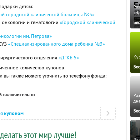
подарки детям:
Ра
«Э
ой городской клинической больницы №5»
й онкологии и гематологии
«Городской клинической
Бе
нкологии им. Петрова»
ГКУЗ
«Специализированного дома ребенка №3»
Кур
ирургического отделения
«ДГКБ 5»
Бе
иченное количество купонов
 вы также можете уточнить по телефону фонда:
13 включительно
Ра
дне
Бе
ся купоном
делать этот мир лучше!
Люб