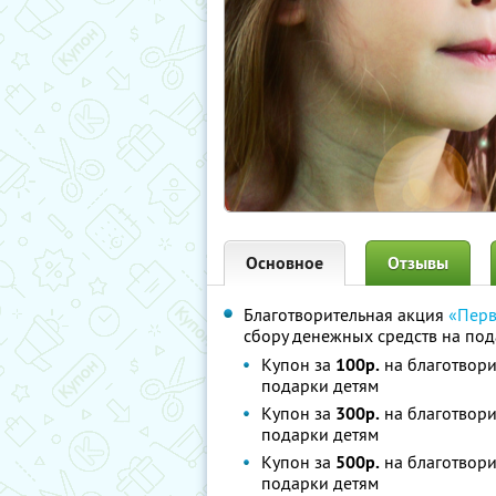
Основное
Отзывы
Благотворительная акция
«Перв
сбору денежных средств на под
Купон за
100р.
на благотвори
подарки детям
Купон за
300р.
на благотвори
подарки детям
Купон за
500р.
на благотвори
подарки детям