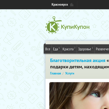
Красноярск
6
2
1
Все
Еда
Красота
Здоровье
Развлече
Благотворительная акция
«
подарки детям, находящим
Главная
Услуги