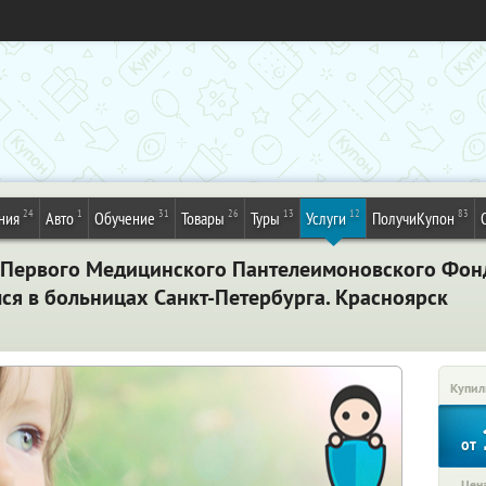
24
1
31
26
13
12
83
ния
Авто
Обучение
Товары
Туры
Услуги
ПолучиКупон
Первого Медицинского Пантелеимоновского Фонда
ся в больницах Санкт-Петербурга. Красноярск
Купил
от
Цена