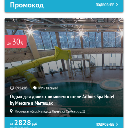
Промокод
ПОДРОБНЕЕ
30
%
до
09:14:02
Купи первым!
Отдых для двоих с питанием в отеле Arthurs Spa Hotel
by Mercure в Мытищах
Московская обл., г. Мытищи, д. Ларево, ул. Хвойная, стр. 26
2828
ПОДРОБНЕЕ
от
руб.
до
65700
руб.