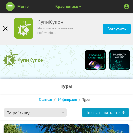
Меню
Красноярск
КупиКупон
Мобильное приложение
Загрузить
ещё удобнее
Туры
Главная
14 февраля
Туры
Показать на карте
По рейтингу