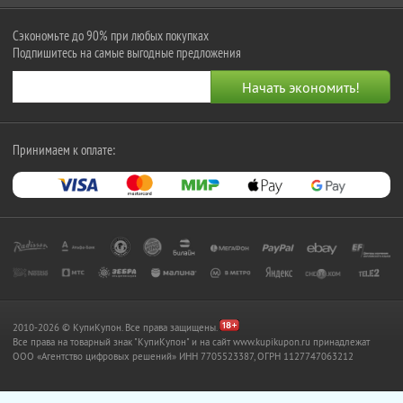
Сэкономьте до 90% при любых покупках
Подпишитесь на самые выгодные предложения
Принимаем к оплате:
2010-2026 © КупиКупон. Все права защищены.
Все права на товарный знак "КупиКупон" и на сайт www.kupikupon.ru принадлежат
OOO «Агентство цифровых решений» ИНН 7705523387, ОГРН 1127747063212