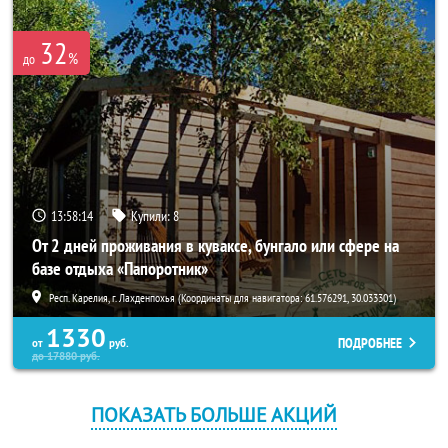
32
%
до
13:58:14
Купили:
8
От 2 дней проживания в куваксе, бунгало или сфере на
базе отдыха «Папоротник»
Респ. Карелия, г. Лахденпохья (Координаты для навигатора: 61.576291, 30.033301)
1330
ПОДРОБНЕЕ
от
руб.
до
17880
руб.
ПОКАЗАТЬ БОЛЬШЕ АКЦИЙ