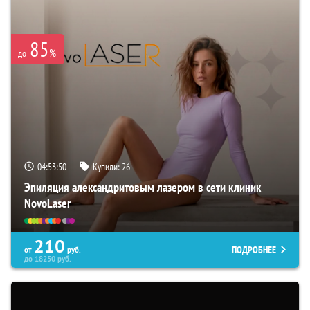
85
%
до
04:53:50
Купили:
26
Эпиляция александритовым лазером в сети клиник
NovoLaser
210
ПОДРОБНЕЕ
от
руб.
до
18250
руб.