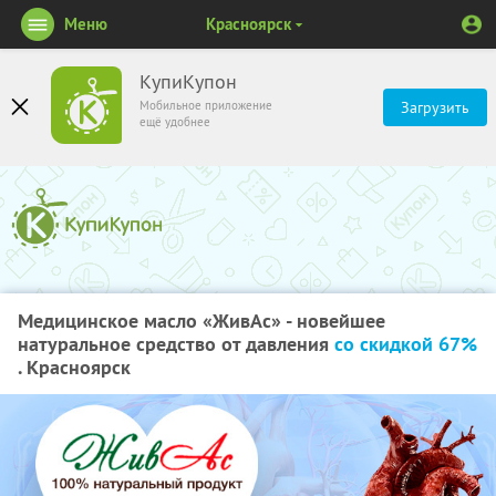
Меню
Красноярск
КупиКупон
Мобильное приложение
Загрузить
ещё удобнее
Медицинское​ ​масло​ ​«ЖивАс»​ ​-​ ​новейшее​ ​
натуральное​ ​средство​ ​от​ ​давления​ ​
со скидкой​ ​67%
. Красноярск