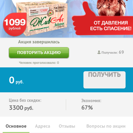
Акция завершилась
69
ПОВТОРИТЬ АКЦИЮ
Получили:
Человек проголосовало: 0
ПОЛУЧИТЬ
0
руб.
Цена без скидки:
Экономия:
3300
67%
руб.
Основное
Адреса
Отзывы
Вопросы по акции