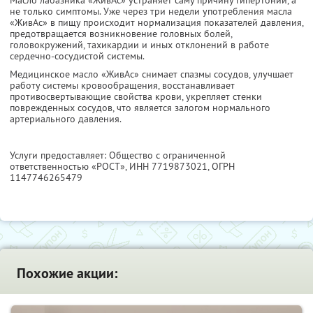
Масло лабазника «ЖивАс» устраняет саму причину гипертонии, а
не только симптомы. Уже через три недели употребления масла
«ЖивАс» в пищу происходит нормализация показателей давления,
предотвращается возникновение головных болей,
головокружений, тахикардии и иных отклонений в работе
сердечно-сосудистой системы.
Медицинское масло «ЖивАс» снимает спазмы сосудов, улучшает
работу системы кровообращения, восстанавливает
противосвертывающие свойства крови, укрепляет стенки
поврежденных сосудов, что является залогом нормального
артериального давления.
Услуги предоставляет: Общество с ограниченной
ответственностью «РОСТ»,
ИНН 7719873021
, ОГРН
1147746265479
Похожие акции: