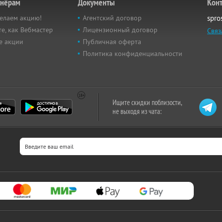
тнёрам
Документы
Кон
елаем акцию!
Агентский договор
spro
е, как Вебмастер
Лицензионный договор
Связ
е акции
Публичная оферта
Политика конфиденциальности
Ищите скидки поблизости,
не выходя из чата: