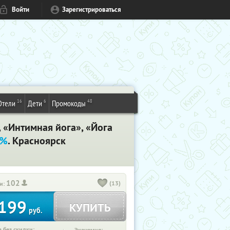
Войти
Зарегистрироваться
16
6
48
Отели
Дети
Промокоды
«Интимная йога», «Йога
8%
. Красноярск
102
(13)
и:
199
КУПИТЬ
руб.
 без скидки: