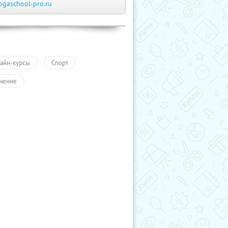
ogaschool-pro.ru
айн-курсы
Спорт
чение