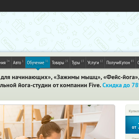
24
1
31
25
13
12
83
ния
Авто
Обучение
Товары
Туры
Услуги
ПолучиКупон
для начинающих», «Зажимы мышц», «Фейс-йога», 
льной йога-студии от компании Five.
Скидка до 7
Купил
от
Цена