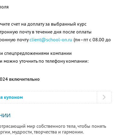
поля
чите счет на доплату за выбранный курс
тронную почту в течение дня после оплаты
тронную почту
client@school-on.ru
(пн–пт с 08.00 до
ими спецпредложениями компании
 можно уточнить по телефону компании:
2024 включительно
ся купоном
НИИ
потрясающий мир собственного тела, чтобы понять
гии, мудрости, творчества и гармонии.