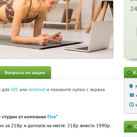
2
Вопросы по акции
К
а для
IOS
или
Android
и покажите купон с экрана
а-студии от компании
Five
*
он за 218р. и доплата на месте: 218р. вместо 1990р.
О