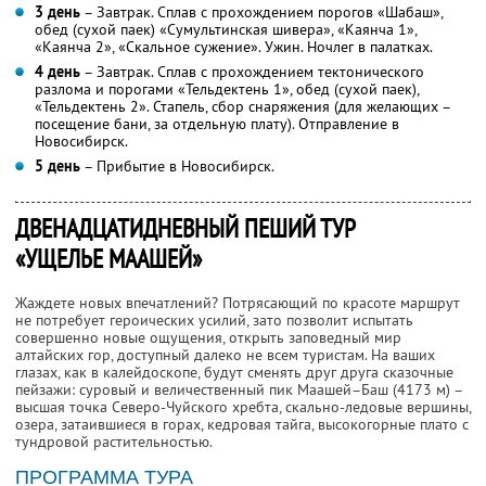
3 день
– Завтрак. Сплав с прохождением порогов «Шабаш»,
обед (сухой паек) «Сумультинская шивера», «Каянча 1»,
«Каянча 2», «Скальное сужение». Ужин. Ночлег в палатках.
4 день
– Завтрак. Сплав с прохождением тектонического
разлома и порогами «Тельдектень 1», обед (сухой паек),
«Тельдектень 2». Стапель, сбор снаряжения (для желающих –
посещение бани, за отдельную плату). Отправление в
Новосибирск.
5 день
– Прибытие в Новосибирск.
ДВЕНАДЦАТИДНЕВНЫЙ ПЕШИЙ ТУР
«УЩЕЛЬЕ МААШЕЙ»
Жаждете новых впечатлений? Потрясающий по красоте маршрут
не потребует героических усилий, зато позволит испытать
совершенно новые ощущения, открыть заповедный мир
алтайских гор, доступный далеко не всем туристам. На ваших
глазах, как в калейдоскопе, будут сменять друг друга сказочные
пейзажи: суровый и величественный пик Маашей–Баш (4173 м) –
высшая точка Северо-Чуйского хребта, скально-ледовые вершины,
озера, затаившиеся в горах, кедровая тайга, высокогорные плато с
тундровой растительностью.
ПРОГРАММА ТУРА