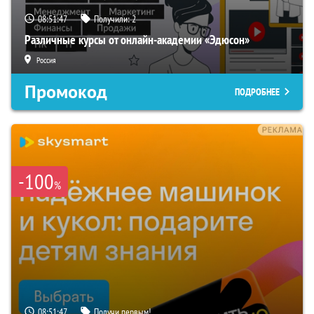
08:51:46
Получили:
2
Различные курсы от онлайн-академии «Эдюсон»
Россия
Промокод
ПОДРОБНЕЕ
-100
%
08:51:46
Получи первым!