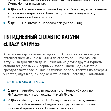
Ужин. Ночлег в палатках.
4 день
– Путешествие по тайге. Спуск к Развилам, возвращение
в базовый лагерь. Ужин. Баня (за дополнительную плату).
Отправление в Новосибирск.
5 день
– Прибытие в Новосибирск (около 6.00).
ПЯТИДНЕВНЫЙ СПЛАВ ПО КАТУНИ
«CRAZY КАТУНЬ»
Красочные картинки первозданного Алтая с захватывающим
путешествием длиною в 100км по строптивой и бушующей
Катуни. За дни сплава даже незнакомые друг с другом туристы
становятся добрыми и верными товарищами. Ведь вместе они
преодолевают опаснейшие Катунские пороги, греются по вечерам
у костра, идут в одной лодке и становятся настоящей командой.
ПРОГРАММА ТУРА
1 день
– Автобусное путешествие от Новосибирска по
Чуйскому тракту до поселка Малый Яломан.
2 день
– Инструктаж по ТБ. Обед. Сплав с прохождением
порогов «Ильгумень», «Кадринская труба» до урочища
«Кызыл-Карачи». Ужин. Ночлег в палатках.