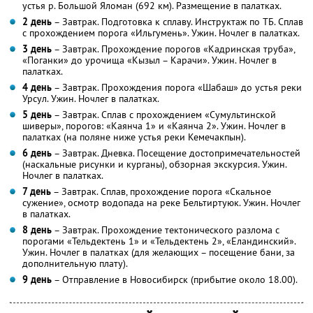
устья р. Большой Яломан (692 км). Размещение в палатках.
2 день
– Завтрак. Подготовка к сплаву. Инструктаж по ТБ. Сплав
с прохождением порога «Ильгумень». Ужин. Ночлег в палатках.
3 день
– Завтрак. Прохождение порогов «Кадринская труба»,
«Поганки» до урочища «Кызыл – Карачи». Ужин. Ночлег в
палатках.
4 день
– Завтрак. Прохождения порога «Шабаш» до устья реки
Урсул. Ужин. Ночлег в палатках.
5 день
– Завтрак. Сплав с прохождением «Сумультинской
шиверы», порогов: «Каянча 1» и «Каянча 2». Ужин. Ночлег в
палатках (на поляне ниже устья реки Кемечакпын).
6 день
– Завтрак. Дневка. Посещение достопримечательностей
(наскальные рисунки и курганы), обзорная экскурсия. Ужин.
Ночлег в палатках.
7 день
– Завтрак. Сплав, прохождение порога «Скальное
сужение», осмотр водопада на реке Бельтиртуюк. Ужин. Ночлег
в палатках.
8 день
– Завтрак. Прохождение тектонического разлома с
порогами «Тельдектень 1» и «Тельдектень 2», «Еландинский».
Ужин. Ночлег в палатках (для желающих – посещение бани, за
дополнительную плату).
9 день
– Отправление в Новосибирск (прибытие около 18.00).