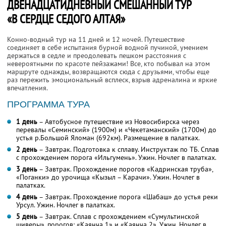
ДВЕНАДЦАТИДНЕВНЫЙ СМЕШАННЫЙ ТУР
«В СЕРДЦЕ СЕДОГО АЛТАЯ»
Конно-водный тур на 11 дней и 12 ночей. Путешествие
соединяет в себе испытания бурной водной пучиной, умением
держаться в седле и преодолевать пешком расстояния с
невероятными по красоте пейзажами! Все, кто побывал на этом
маршруте однажды, возвращаются сюда с друзьями, чтобы еще
раз пережить эмоциональный всплеск, взрыв адреналина и яркие
впечатления.
ПРОГРАММА ТУРА
1 день
– Автобусное путешествие из Новосибирска через
перевалы «Семинский» (1900м) и «Чекетаманский» (1700м) до
устья р.Большой Яломан (692км). Размещение в палатках.
2 день
– Завтрак. Подготовка к сплаву. Инструктаж по ТБ. Сплав
с прохождением порога «Ильгумень». Ужин. Ночлег в палатках.
3 день
– Завтрак. Прохождение порогов «Кадринская труба»,
«Поганки» до урочища «Кызыл – Карачи». Ужин. Ночлег в
палатках.
4 день
– Завтрак. Прохождение порога «Шабаш» до устья реки
Урсул. Ужин. Ночлег в палатках.
5 день
– Завтрак. Сплав с прохождением «Сумультинской
шиверы», порогов: «Каянча 1» и «Каянча 2». Ужин. Ночлег в