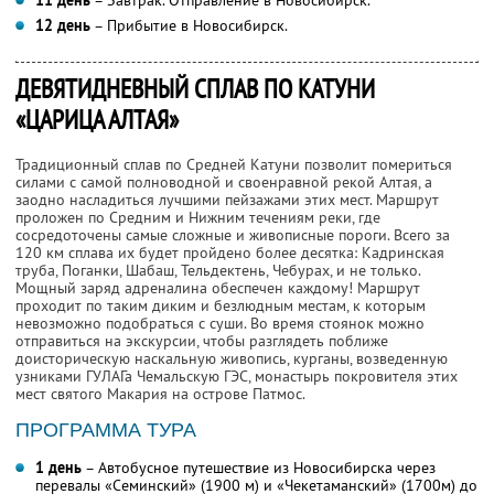
12 день
– Прибытие в Новосибирск.
ДЕВЯТИДНЕВНЫЙ СПЛАВ ПО КАТУНИ
«ЦАРИЦА АЛТАЯ»
Традиционный сплав по Средней Катуни позволит помериться
силами с самой полноводной и своенравной рекой Алтая, а
заодно насладиться лучшими пейзажами этих мест. Маршрут
проложен по Средним и Нижним течениям реки, где
сосредоточены самые сложные и живописные пороги. Всего за
120 км сплава их будет пройдено более десятка: Кадринская
труба, Поганки, Шабаш, Тельдектень, Чебурах, и не только.
Мощный заряд адреналина обеспечен каждому! Маршрут
проходит по таким диким и безлюдным местам, к которым
невозможно подобраться с суши. Во время стоянок можно
отправиться на экскурсии, чтобы разглядеть поближе
доисторическую наскальную живопись, курганы, возведенную
узниками ГУЛАГа Чемальскую ГЭС, монастырь покровителя этих
мест святого Макария на острове Патмос.
ПРОГРАММА ТУРА
1 день
– Автобусное путешествие из Новосибирска через
перевалы «Семинский» (1900 м) и «Чекетаманский» (1700м) до