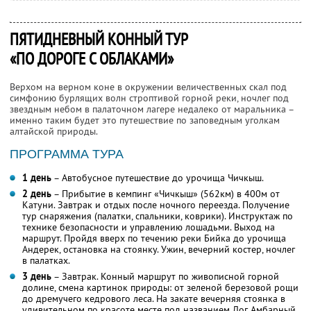
ПЯТИДНЕВНЫЙ КОННЫЙ ТУР
«ПО ДОРОГЕ С ОБЛАКАМИ»
Верхом на верном коне в окружении величественных скал под
симфонию бурлящих волн строптивой горной реки, ночлег под
звездным небом в палаточном лагере недалеко от маральника –
именно таким будет это путешествие по заповедным уголкам
алтайской природы.
ПРОГРАММА ТУРА
1 день
– Автобусное путешествие до урочища Чичкыш.
2 день
– Прибытие в кемпинг «Чичкыш» (562км) в 400м от
Катуни. Завтрак и отдых после ночного переезда. Получение
тур снаряжения (палатки, спальники, коврики). Инструктаж по
технике безопасности и управлению лошадьми. Выход на
маршрут. Пройдя вверх по течению реки Бийка до урочища
Андерек, остановка на стоянку. Ужин, вечерний костер, ночлег
в палатках.
3 день
– Завтрак. Конный маршрут по живописной горной
долине, смена картинок природы: от зеленой березовой рощи
до дремучего кедрового леса. На закате вечерняя стоянка в
удивительном по красоте месте под названием Лог Амбарный.