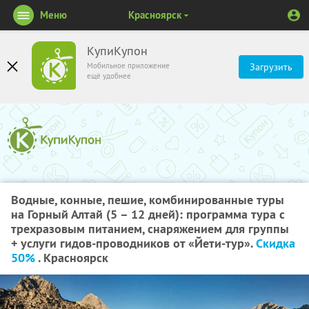
Меню
Красноярск
КупиКупон
Мобильное приложение
Загрузить
ещё удобнее
Водные, конные, пешие, комбинированные туры
на Горный Алтай (5 – 12 дней): программа тура с
трехразовым питанием, снаряжением для группы
+ услуги гидов-проводников от «Йети-тур».
Скидка
50%
. Красноярск