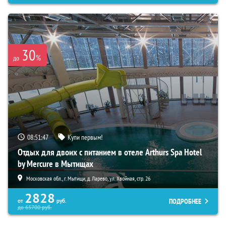
30
%
до
08:51:46
Купи первым!
Отдых для двоих с питанием в отеле Arthurs Spa Hotel
by Mercure в Мытищах
Московская обл., г. Мытищи, д. Ларево, ул. Хвойная, стр. 26
2828
ПОДРОБНЕЕ
от
руб.
до
65700
руб.