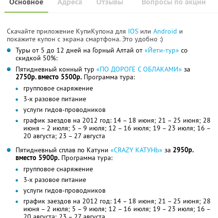
Основное
Адреса
Отзывы
Вопросы по акции
Скачайте приложение КупиКупона для
IOS
или
Android
и
покажите купон с экрана смартфона. Это удобно :)
Туры от 5 до 12 дней на Горный Алтай от
«Йети-тур»
со
скидкой 50%:
Пятидневный конный тур
«ПО ДОРОГЕ С ОБЛАКАМИ»
за
2750р. вместо 5500р.
Программа тура:
групповое снаряжение
3-х разовое питание
услуги гидов-проводников
график заездов на 2012 год: 14 – 18 июня; 21 – 25 июня; 28
июня – 2 июля; 5 – 9 июля; 12 – 16 июля; 19 – 23 июля; 16 –
20 августа; 23 – 27 августа
Пятидневный сплав по Катуни
«CRAZY КАТУНЬ»
за
2950р.
вместо 5900р.
Программа тура:
групповое снаряжение
3-х разовое питание
услуги гидов-проводников
график заездов на 2012 год: 14 – 18 июня; 21 – 25 июня; 28
июня – 2 июля; 5 – 9 июля; 12 – 16 июля; 19 – 23 июля; 16 –
20 августа; 23 – 27 августа