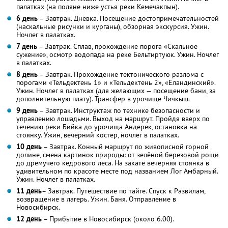
палатках (на поляне ниже устья реки Кемечакпын).
6 день
– Завтрак. Днёвка. Посещение достопримечательностей
(наскальные рисунки и курганы), обзорная экскурсия. Ужин.
Ночлег в палатках.
7 день
– Завтрак. Сплав, прохождение порога «Скальное
сужение», осмотр водопада на реке Бельтиртуюк. Ужин. Ночлег
в палатках.
8 день
– Завтрак. Прохождение тектонического разлома с
порогами «Тельдектень 1» и «Тельдектень 2», «Еландинский».
Ужин. Ночлег в палатках (для желающих — посещение бани, за
дополнительную плату). Трансфер в урочище Чичкыш.
9 день
– Завтрак. Инструктаж по технике безопасности и
управлению лошадьми. Выход на маршрут. Пройдя вверх по
течению реки Бийка до урочища Андерек, остановка на
стоянку. Ужин, вечерний костер, ночлег в палатках.
10 день
– Завтрак. Конный маршрут по живописной горной
долине, смена картинок природы: от зелёной березовой рощи
до дремучего кедрового леса. На закате вечерняя стоянка в
удивительном по красоте месте под названием Лог Амбарный.
Ужин. Ночлег в палатках.
11 день
– Завтрак. Путешествие по тайге. Спуск к Развилам,
возвращение в лагерь. Ужин. Баня. Отправление в
Новосибирск.
12 день
– Прибытие в Новосибирск (около 6.00).