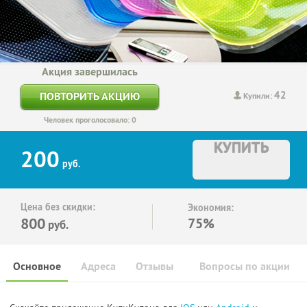
Акция завершилась
42
ПОВТОРИТЬ АКЦИЮ
Купили:
Человек проголосовало: 0
КУПИТЬ
200
руб.
Цена без скидки:
Экономия:
800
75%
руб.
Основное
Адреса
Отзывы
Вопросы по акции