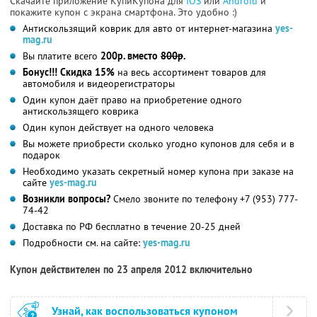
Скачайте приложение КупиКупона для
IOS
или
Android
и
покажите купон с экрана смартфона. Это удобно :)
Антискользящий коврик для авто от интернет-магазина
yes-
mag.ru
Вы платите всего
200р. вместо
800р
.
Бонус!!!
Скидка 15%
на весь ассортимент товаров для
автомобиля и видеорегистраторы
Один купон даёт право на приобретение одного
антискользящего коврика
Один купон действует на одного человека
Вы можете приобрести сколько угодно купонов для себя и в
подарок
Необходимо указать секретный номер купона при заказе на
сайте
yes-mag.ru
Возникли вопросы?
Смело звоните по телефону +7 (953) 777-
74-42
Доставка по РФ бесплатно в течение 20-25 дней
Подробности см. на сайте:
yes-mag.ru
Купон действителен по 23 апреля 2012 включительно
Узнай, как воспользоваться купоном