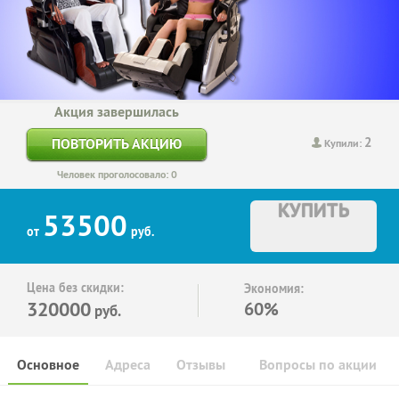
Акция завершилась
2
ПОВТОРИТЬ АКЦИЮ
Купили:
Человек проголосовало: 0
КУПИТЬ
53500
от
руб.
Цена без скидки:
Экономия:
320000
60%
руб.
Основное
Адреса
Отзывы
Вопросы по акции