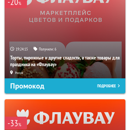
-20
%
19:24:15
Получили:
6
Торты, пирожные и другие сладости, а также товары для
праздника на «Флаувау»
Россия
Промокод
ПОДРОБНЕЕ
-33
%