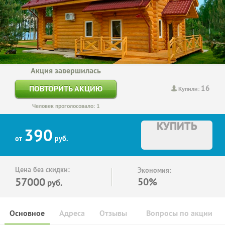
Акция завершилась
16
ПОВТОРИТЬ АКЦИЮ
Купили:
Человек проголосовало: 1
КУПИТЬ
390
от
руб.
Цена без скидки:
Экономия:
57000
50%
руб.
Основное
Адреса
Отзывы
Вопросы по акции