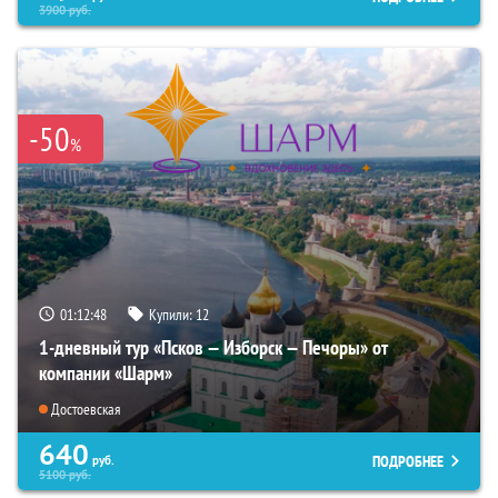
3900
руб.
-50
%
01:12:47
Купили:
12
1-дневный тур «Псков — Изборск — Печоры» от
компании «Шарм»
Достоевская
640
ПОДРОБНЕЕ
руб.
5100
руб.