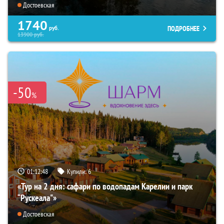
Достоевская
1740
ПОДРОБНЕЕ
руб.
13900
руб.
-50
%
01:12:47
Купили:
6
«Тур на 2 дня: сафари по водопадам Карелии и парк
“Рускеала"»
Достоевская