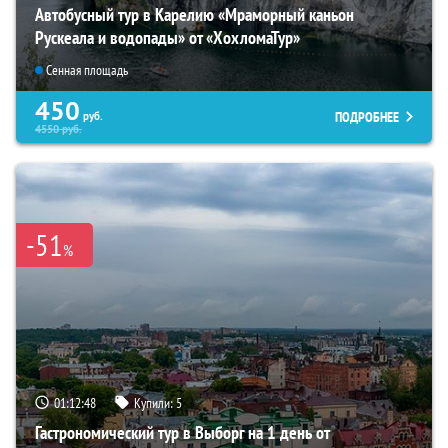
Автобусный тур в Карелию «Мраморный каньон
Рускеала и водопады» от «ХохломаТур»
Сенная площадь
450
ПОДРОБНЕЕ
руб.
4550
руб.
-51
%
01:12:47
Купили:
5
Гастрономический тур в Выборг на 1 день от