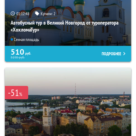
01:12:47
Купили:
2
Автобусный тур в Великий Новгород от туроператора
«ХохломаТур»
Сенная площадь
510
ПОДРОБНЕЕ
руб.
5190
руб.
-51
%