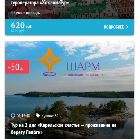
туроператора «ХохломаТур»
Сенная площадь
620
ПОДРОБНЕЕ
руб.
6290
руб.
-50
%
01:12:47
Купили:
39
Тур на 2 дня «Карельское счастье — проживание на
берегу Ладоги»