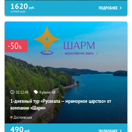
1620
ПОДРОБНЕЕ
руб.
12900
руб.
-50
%
01:12:47
Купили:
48
1-дневный тур «Рускеала — мраморное царство» от
компании «Шарм»
Достоевская
490
ПОДРОБНЕЕ
руб.