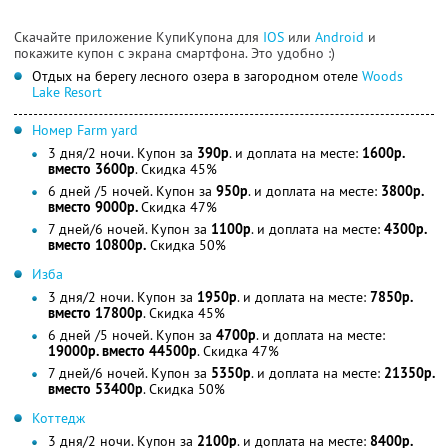
Скачайте приложение КупиКупона для
IOS
или
Android
и
покажите купон с экрана смартфона. Это удобно :)
Отдых на берегу лесного озера в загородном отеле
Woods
Lake Resort
Номер Farm yard
3 дня/2 ночи. Купон за
390р
. и доплата на месте:
1600р.
вместо 3600р
. Скидка 45%
6 дней /5 ночей. Купон за
950р
. и доплата на месте:
3800р.
вместо 9000р.
Скидка 47%
7 дней/6 ночей. Купон за
1100р
. и доплата на месте:
4300р.
вместо 10800р.
Скидка 50%
Изба
3 дня/2 ночи. Купон за
1950р
. и доплата на месте:
7850р.
вместо 17800р
. Скидка 45%
6 дней /5 ночей. Купон за
4700р
. и доплата на месте:
19000р. вместо 44500р
. Скидка 47%
7 дней/6 ночей. Купон за
5350р
. и доплата на месте:
21350р.
вместо 53400р
. Скидка 50%
Коттедж
3 дня/2 ночи. Купон за
2100р
. и доплата на месте:
8400р.