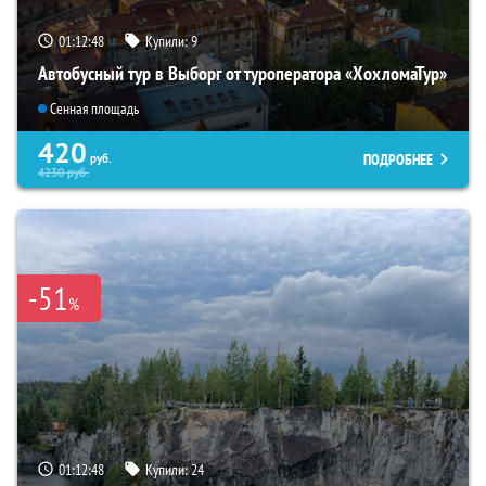
01:12:47
Купили:
9
Автобусный тур в Выборг от туроператора «ХохломаТур»
Сенная площадь
420
ПОДРОБНЕЕ
руб.
4230
руб.
-51
%
01:12:47
Купили:
24