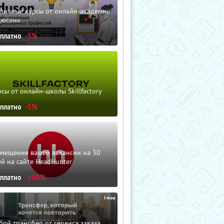
зличные курсы от онлайн-академии
дюсон»
сплатно
-5%
сы от онлайн-школы Skillfactory
сплатно
-5%
змещение вашей вакансии на 30
й на сайте HeadHunter
сплатно
-100%
ой трансфер от сервиса заказа