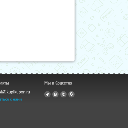
такты
Мы в Соцсетях
si@kupikupon.ru
аться с нами