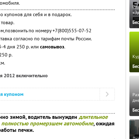
томобиля.
Ра
«Э
о купонов для себя и в подарок.
 товар.
Бе
ом,позвонить по номеру +7(800)555-07-52
ставка согласно по тарифам почты России.
-4 дня 250 р. или
самовывоз
.
250 р.
Кур
км.
Бе
ля 2012 включительно
ся купоном
Ра
дне
Бе
енно зимой, водитель вынужден
длительное
в
полностью промерзшем автомобиле
, ожидая
работы печки.
Люб