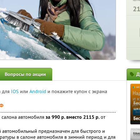
2
Вопросы по акции
Д
а для
IOS
или
Android
и покажите купон с экрана
Бе
РФ
шк
я салона автомобиля
за 990 р. вместо 2115 р.
от
Бе
й автомобильный предназначен для быстрого и
атуры в салоне автомобиля в зимний период и для