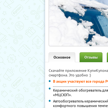
Основное
Отзывы
Скачайте приложение КупиКупон
смартфона. Это удобно :)
В акции участвуют все города 
Керамический обогреватель дл
«МЦСЮП».
Автообогреватель керамически
комфортного повышения темпер