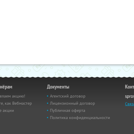
тнёрам
Документы
Кон
елаем акцию!
Агентский договор
spro
е, как Вебмастер
Лицензионный договор
Связ
е акции
Публичная оферта
Политика конфиденциальности