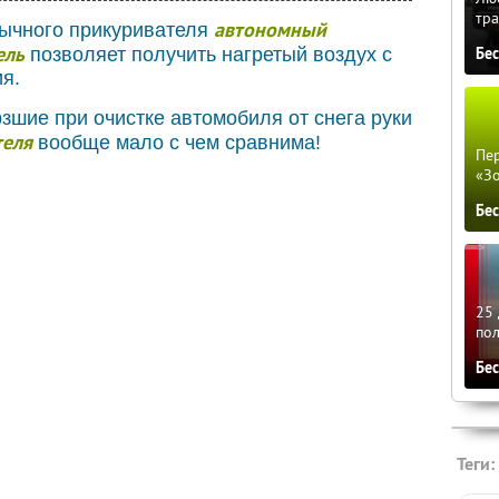
тра
автономный
ычного прикуривателя
ель
Бе
позволяет получить нагретый воздух с
я.
зшие при очистке автомобиля от снега руки
теля
вообще мало с чем сравнима!
Пер
«З
Бе
25 
по
Бе
Теги: