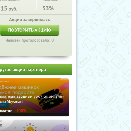
Экономия:
115
53%
руб.
Акция завершилась
ПОВТОРИТЬ АКЦИЮ
Человек проголосовало: 0
ругие акции партнера
сплатный вводный урок от онлайн-
олы Skysmart
сплатно
-100%