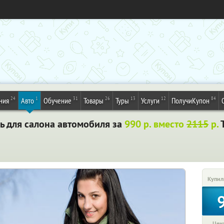
24
1
31
26
13
12
84
ния
Авто
Обучение
Товары
Туры
Услуги
ПолучиКупон
ь для салона автомобиля за
990 р. вместо
2115
р.
Т
Купил
Цена