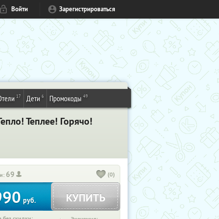
Войти
Зарегистрироваться
17
6
49
Отели
Дети
Промокоды
епло! Теплее! Горячо!
69
(0)
и:
990
КУПИТЬ
руб.
 без скидки: