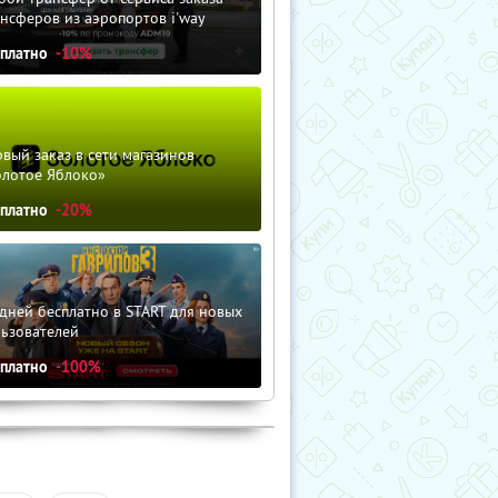
нсферов из аэропортов i'way
сплатно
-10%
вый заказ в сети магазинов
олотое Яблоко»
сплатно
-20%
дней бесплатно в START для новых
льзователей
сплатно
-100%