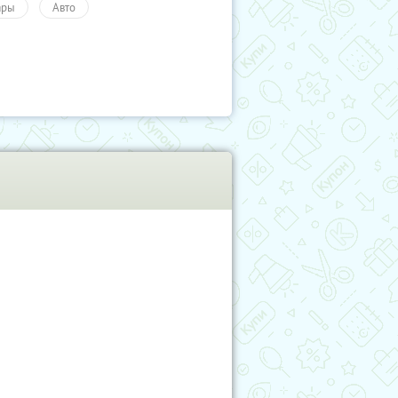
ары
Авто