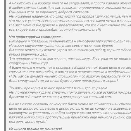
А может быть Вы вообще ничего не загадываете, а просто хорошо отмеча
В любом случае, каждый из нас возлагает определенные ожидания на с
Ожидания чего-то хорошего, доброго, светлого!
Мы искренне надеемся, что следующий год пройдет для нас лучше, чем
Что мы все успеем, всего достигнем и исполним все наши мечты и желан
И в этот момент Вы думаете и представляете, что все будет именно так, к
все, скорее всего, произойдет со мной на самом деле!!!
Что происходит на самом деле...
Выходные и праздники заканчиваются и атмосфера торжества сходит на 
Исчезает ощущение чудес, наступают серые тоскливые будни!
Вы снова через силу встаете утром на ненавистную работу, торчите в бес
рутина будничных дел.
Это продолжается изо дня на день, пока однажды Вы с ужасом не понима
следующий Новый год!
А Ваши мечты и планы так и остались в Ваших мечтах, Ваши цели и загад
совсем не в тех масштабах, а может так и остались только в воображении
И Вы как бы думаете «ничего страшного» и со вздохом переносите их на
Ведь следующий год уж точно будет лучше предыдущего, верно?
Так вот и проходит, а точнее пролетает жизнь где-то рядом.
Мы по-прежнему куда-то спешим, что-то делаем, но всё остаётся по-пре
Времени всё также не хватает, а дела растут как снежный ком.
Вы не можете осознать, почему же Ваши мечты не сбываются или сбываютс
цели не достигаются, а если и достигаются, то не до конца и не вовремя, в
планируете осуществить, они Вам кажутся такими реальными и исполним
Кажется, нужно лишь протянуть руку, приложить ещё немного усилий, сдел
она цель, достигнута!!!
Но ничего толком не меняется!