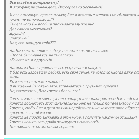
Всё остаётся по-прежнему!
И этот факт, на самом деле, Вас серьезно беспокоит!
И если взглянуть правде в глаза, Ваши истинные желания не сбываются, 
планы не выполняются!!!
Так для кого Вы вообще проживаете эту жизнь?
Для своего начальника?
Друзей?
Знакомых?
Или, все-таки, для себя???
Да, Вы можете тешить себя успокоительными мыслями!
«Вроде бы у меня всё не так плохо»
«Бывает же и у других!»
Да, иногда Вас, в принципе, все устраивает и радует!
У Вас есть надоевшая работа, есть своя семья, на которую иногда даже ос
жить!
Возможно, есть даже машина!
В выходные Вы отдыхаете, встречаетесь с друзьями, гуляете!
Но, согласитесь, Вам хочется большего!
Хочется жить в том месте, в том городе, в той стране, которая Вам действ
Хочется посмотреть этот удивительный мир не только по телевизору и с 
Хочется, чтобы Ваши дети получили действительно качественное образо
преуспеть в этой жизни!
Хочется не просто выживать в этом мире, а получать максимум от жизни!
Хочется испытывать драйв от каждого мгновения!!!
Постоянно достигать новых вершин!