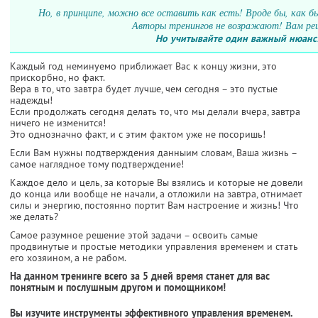
Но, в принципе, можно все оставить как есть! Вроде бы, как бы
Авторы тренингов не возражают! Вам ре
Но учитывайте один важный нюанс
Каждый год неминуемо приближает Вас к концу жизни, это
прискорбно, но факт.
Вера в то, что завтра будет лучше, чем сегодня – это пустые
надежды!
Если продолжать сегодня делать то, что мы делали вчера, завтра
ничего не изменится!
Это однозначно факт, и с этим фактом уже не посоришь!
Если Вам нужны подтверждения данныим словам, Ваша жизнь –
самое наглядное тому подтверждение!
Каждое дело и цель, за которые Вы взялись и которые не довели
до конца или вообще не начали, а отложили на завтра, отнимает
силы и энергию, постоянно портит Вам настроение и жизнь! Что
же делать?
Самое разумное решение этой задачи – освоить самые
продвинутые и простые методики управления временем и стать
его хозяином, а не рабом.
На данном тренинге всего за 5 дней время станет для вас
понятным и послушным другом и помощником!
Вы изучите инструменты эффективного управления временем.