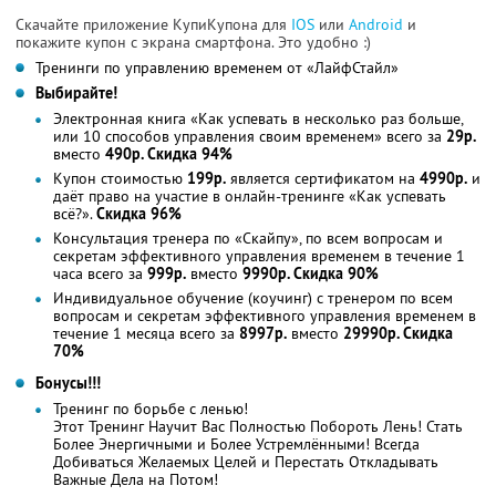
Скачайте приложение КупиКупона для
IOS
или
Android
и
покажите купон с экрана смартфона. Это удобно :)
Тренинги по управлению временем от «ЛайфСтайл»
Выбирайте!
Электронная книга «Как успевать в несколько раз больше,
или 10 способов управления своим временем» всего за
29р.
вместо
490р. Скидка 94%
Купон стоимостью
199р.
является сертификатом на
4990р.
и
даёт право на участие в онлайн-тренинге «Как успевать
всё?».
Скидка 96%
Консультация тренера по «Скайпу», по всем вопросам и
секретам эффективного управления временем в течение 1
часа всего за
999р.
вместо
9990р. Скидка 90%
Индивидуальное обучение (коучинг) с тренером по всем
вопросам и секретам эффективного управления временем в
течение 1 месяца всего за
8997р.
вместо
29990р. Скидка
70%
Бонусы!!!
Тренинг по борьбе с ленью!
Этот Тренинг Научит Вас Полностью Побороть Лень! Стать
Более Энергичными и Более Устремлёнными! Всегда
Добиваться Желаемых Целей и Перестать Откладывать
Важные Дела на Потом!