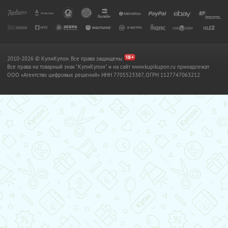
2010-2026 © КупиКупон. Все права защищены.
Все права на товарный знак "КупиКупон" и на сайт www.kupikupon.ru принадлежат
OOO «Агентство цифровых решений» ИНН 7705523387, ОГРН 1127747063212