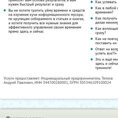
Как успевать 
нужен быстрый результат и сразу
Как в любой 
Вы не хотите тратить уйму времени и средств
временем?
на изучение кучи информационного мусора,
Как получать
по крупицам собираемого в статьях и книгах,
делая миним
а хотите получить все нужные знания для
эффективного управления своим временем
Как воплощат
прямо здесь и сейчас
сразу?
Как не повто
поставить их
Ответ на воп
успеть все?!»
Это и ещё мн
здесь и сейч
тренинге!
Услуги предоставляет: Индивидуальный предприниматель Теплов
Андрей Павлович,
ИНН 344700280001
, ОГРН 305346109100024