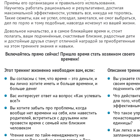
Приемы его организации и правильного использования.
Научитесь работать рационально и результативно, достигая
максимальной эффективности, успевать все, никуда не торопясь.
Такие сюжеты, как не успел, опоздал, замотался, не смог выбраться,
дел по горло и тому подобные, навсегда исчезнут из вашей жизни.
Довольное начальство, а в самое ближайшее время и, стоит
полагать, ваши подчинённые, счастливые близкие, радостные дети
и достойные друзья станут отличной наградой за приобретенные
на этом тренинге знания и навыки.
Включайтесь прямо сейчас! Пришло время стать хозяином своего
времени!
Этот тренинг жизненно необходим вам, если:
Описание трени
Вы согласны с тем, что время – это деньги, и
Вы узнаете г
вы лично хотите иметь и больше времени, и
своим времен
больше денег
подчинить се
Вас интересует ответ на вопрос «Как успевать
Что действит
все?»
для того, чт
эффективны
Вы хотите забыть про проблемы, когда
вообще нет времени на себя, или навестить
Что такое уп
родителей, встретиться с друзьями или
понастоящему
провести время с семьей или близким
единицы?
человеком
Как легко и 
Чтение книг по тайм-менеджменту не
запланирова
приносит Вам особых результатов, а Вам