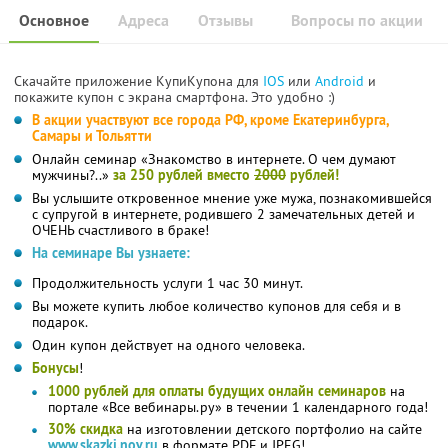
Основное
Адреса
Отзывы
Вопросы по акции
Скачайте приложение КупиКупона для
IOS
или
Android
и
покажите купон с экрана смартфона. Это удобно :)
В акции участвуют все города РФ, кроме Екатеринбурга,
Самары и Тольятти
Онлайн семинар «Знакомство в интернете. О чем думают
мужчины?..»
за 250 рублей вместо
2000
рублей!
Вы услышите откровенное мнение уже мужа, познакомившейся
с супругой в интернете, родившего 2 замечательных детей и
ОЧЕНЬ счастливого в браке!
На семинаре Вы узнаете:
Продолжительность услуги 1 час 30 минут.
Вы можете купить любое количество купонов для себя и в
подарок.
Один купон действует на одного человека.
Бонусы
!
1000 рублей для оплаты будущих онлайн семинаров
на
портале «Все вебинары.ру» в течении 1 календарного года!
30% скидка
на изготовлении детского портфолио на сайте
www.skazki.nov.ru
в формате PDF и JPEG!