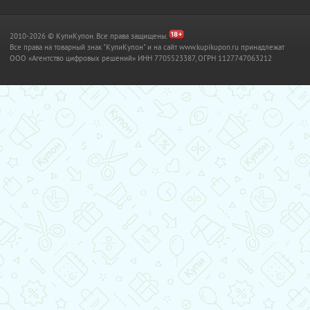
2010-2026 © КупиКупон. Все права защищены.
Все права на товарный знак "КупиКупон" и на сайт www.kupikupon.ru принадлежат
OOO «Агентство цифровых решений» ИНН 7705523387, ОГРН 1127747063212