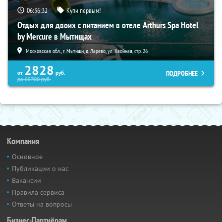
06:36:31
Купи первым!
Отдых для двоих с питанием в отеле Arthurs Spa Hotel
by Mercure в Мытищах
Московская обл., г. Мытищи, д. Ларево, ул. Хвойная, стр. 26
2828
ПОДРОБНЕЕ
от
руб.
до
65700
руб.
Компания
Основное
Публикации о нас
Вакансии
Правила сервиса
Ответы на вопросы
Бизнес-Партнёрам