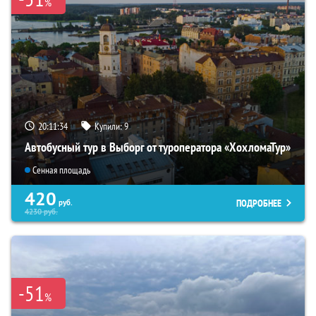
%
20:11:33
Купили:
9
Автобусный тур в Выборг от туроператора «ХохломаТур»
Сенная площадь
420
ПОДРОБНЕЕ
руб.
4230
руб.
-51
%