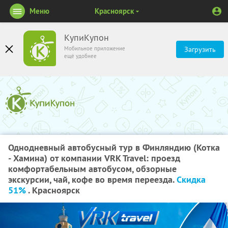
Меню
Красноярск
КупиКупон
Мобильное приложение
Загрузить
ещё удобнее
Однодневный автобусный тур в Финляндию (Котка
- Хамина) от компании VRK Travel: проезд
комфортабельным автобусом, обзорные
экскурсии, чай, кофе во время переезда.
Скидка
51%
. Красноярск