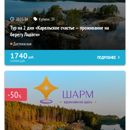
20:11:33
Купили:
39
Тур на 2 дня «Карельское счастье — проживание на
берегу Ладоги»
Достоевская
1740
ПОДРОБНЕЕ
руб.
13900
руб.
-50
%