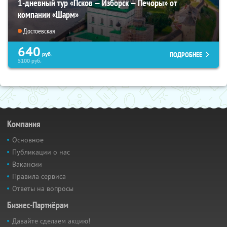
1-дневный тур «Псков — Изборск — Печоры» от
компании «Шарм»
Достоевская
640
ПОДРОБНЕЕ
руб.
5100
руб.
Компания
Основное
Публикации о нас
Вакансии
Правила сервиса
Ответы на вопросы
Бизнес-Партнёрам
Давайте сделаем акцию!