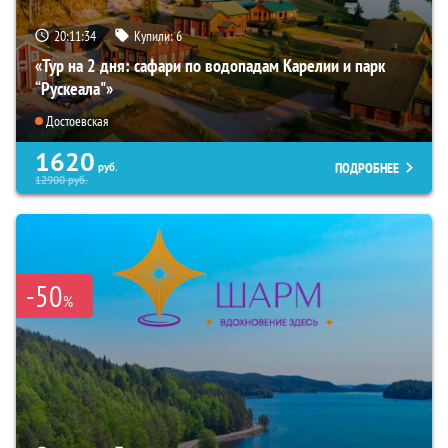
20:11:33
Купили:
6
«Тур на 2 дня: сафари по водопадам Карелии и парк
“Рускеала"»
Достоевская
1620
ПОДРОБНЕЕ
руб.
12900
руб.
-50
%