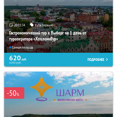
20:11:33
Купи первым!
Гастрономический тур в Выборг на 1 день от
туроператора «ХохломаТур»
Сенная площадь
620
ПОДРОБНЕЕ
руб.
6290
руб.
-50
%