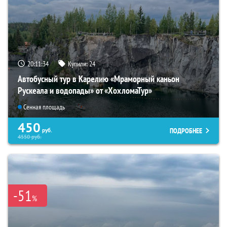
20:11:33
Купили:
24
Автобусный тур в Карелию «Мраморный каньон
Рускеала и водопады» от «ХохломаТур»
Сенная площадь
450
ПОДРОБНЕЕ
руб.
4550
руб.
-51
%