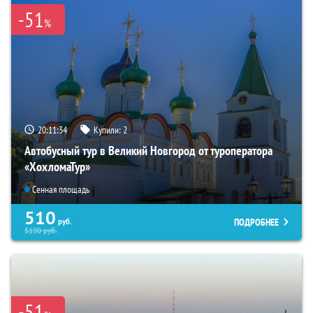
-51
%
20:11:33
Купили:
2
Автобусный тур в Великий Новгород от туроператора
«ХохломаТур»
Сенная площадь
510
ПОДРОБНЕЕ
руб.
5190
руб.
-51