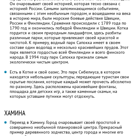
Он очаровывает своей историей, которая тесно связана с
историей России. Самыми запоминающимися событиями,
связанными с этим необычным городом, и вошедшими на века
в историю мира, были морские боевые действия Швеции,
России и Финляндии. Сражения происходили с 1789 года по
1790 год и окончились победой Финляндии и Швеции. Котка
гордится и своим природным ландшафтом, здесь разбиты
различные парки, которые привлекают своей красотой и
чистотой. К примеру, водный парк Сапокка имеет в своем
составе один водопад и несколько красивейших прудов. Этот
парк является гордостью всей Финляндии и всего финского
народа. В 1994 году парк Сапокка признали самым
экологически чистым центром.
Есть в Котке и свой оазис. Это парк Сибелиуса, в котором
находятся небольшие скульптуры, передающие туристам свои
скрытые послания, которые каждый может прочесть абсолютно
по-разному. Здесь расположены красивейшие фонтаны,
площадка для детских игр, а также каменные скамьи, на
которых уставшие путники могут отдохнуть.
ХАМИНА
Переезд в Хамину. Город очаровывает своей простотой и
совершенно необычной планировкой центра. Прекрасный
пример деревянного зодчества, центр города и многие его