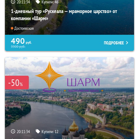
20:11:33
Купили:
46
1-дневный тур «Рускеала — мраморное царство» от
компании «Шарм»
Достоевская
490
ПОДРОБНЕЕ
руб.
3900
руб.
-50
%
20:11:33
Купили:
12