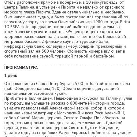
Отель расположен прямо на побережье, в 10 минутах езды от
центра Таллина, в устье реки Пирита и недалеко от красивого
морского пляжа Пирита. Здание отеля уникально и необычно.
Оно напоминает судно, и было построено для соревнований по
парусному спорту во время Олимпийских игр 1980-го года. Pirita
TOP SPA Hotel предлагает широкий выбор оздоровительных,
косметических услуг и пакетов. SPA-центр и центр красоты и
здоровья расположен на 2 этаже, включает в себя: большой 25-
метровый бассейн, 2 финские сауны, 2 турецкие бани,
инфракрасную баню, солевую камеру, солярий, тренажерный и
спортивный зал на 300 человек. Стоимость номера включает в
себя пользование сауной, турецкой парной и бассейном.
ПРОГРАММА ТУРА
1 день
Отправление из Санкт-Петербурга в 5:00 от Балтийского вокзала
(наб. Обводного канала, 120). Обед в корчме с дегустацией
национальной эстонской кухни.
Прибытие в Таллин днем. Пешеходная экскурсия по Таллину. Гуляя
по городу, вы услышите рассказ о 800-летней истории города,
увидите православный Александро-Невский собор, в котором
начинал карьеру патриарх Московский и всея Руси Алексий II,
собор Святой Марии, церковь Святого Олафа. Полюбуетесь на
город со смотровых площадок, загадаете желание в Домской
церкви, узнаете историю церкви Святого Духа и Нигулисте,
увидите одну из старейших Ратуш Европы. Пройдетесь по улицам