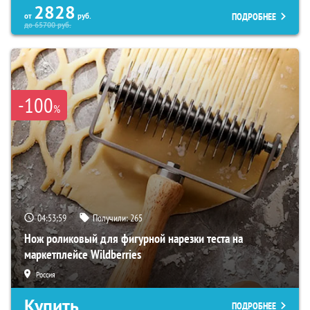
2828
ПОДРОБНЕЕ
от
руб.
до
65700
руб.
-100
%
04:53:58
Получили:
265
Нож роликовый для фигурной нарезки теста на
маркетплейсе Wildberries
Россия
Купить
ПОДРОБНЕЕ