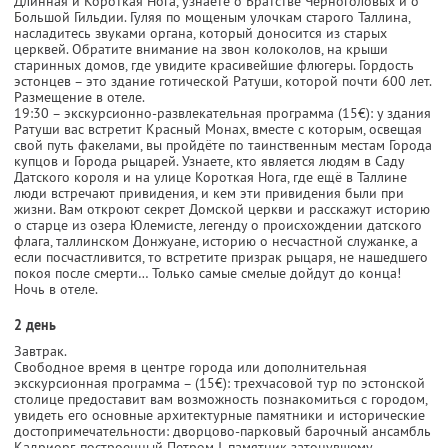
Длинная и Короткая Нога, узнаете о Братстве Черноголовых и о
Большой Гильдии. Гуляя по мощеным улочкам старого Таллина,
насладитесь звуками органа, который доносится из старых
церквей. Обратите внимание на звон колоколов, на крыши
старинных домов, где увидите красивейшие флюгеры. Гордость
эстонцев – это здание готической Ратуши, которой почти 600 лет.
Размещение в отеле.
19:30 – экскурсионно-развлекательная программа (15€): у здания
Ратуши вас встретит Красный Монах, вместе с которым, освещая
свой путь факелами, вы пройдёте по таинственным местам Города
купцов и Города рыцарей. Узнаете, кто является людям в Саду
Датского короля и на улице Короткая Нога, где ещё в Таллине
люди встречают привидения, и кем эти привидения были при
жизни. Вам откроют секрет Домской церкви и расскажут историю
о старце из озера Юлемисте, легенду о происхождении датского
флага, таллинском Донжуане, историю о несчастной служанке, а
если посчастливится, то встретите призрак рыцаря, не нашедшего
покоя после смерти… Только самые смелые дойдут до конца!
Ночь в отеле.
2 день
Завтрак.
Свободное время в центре города или дополнительная
экскурсионная программа – (15€): трехчасовой тур по эстонской
столице предоставит вам возможность познакомиться с городом,
увидеть его основные архитектурные памятники и исторические
достопримечательности: дворцово-парковый барочный ансамбль
Кадриорг, построенный Петром I, памятник затонувшему