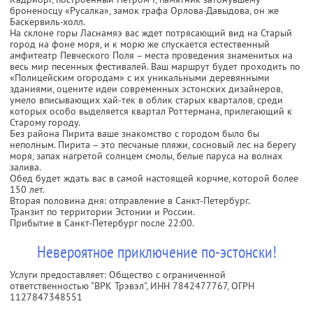
броненосцу «Русалка», замок графа Орлова-Давыдова, он же
Баскервиль-холл.
На склоне горы Ласнамяэ вас ждет потрясающий вид на Старый
город на фоне моря, и к морю же спускается естественный
амфитеатр Певческого Поля – места проведения знаменитых на
весь мир песенных фестивалей. Ваш маршрут будет проходить по
«Полицейским огородам» с их уникальными деревянными
зданиями, оцените идеи современных эстонских дизайнеров,
умело вписывающих хай-тек в облик старых кварталов, среди
которых особо выделяется квартал Роттермана, прилегающий к
Старому городу.
Без района Пирита ваше знакомство с городом было бы
неполным. Пирита – это песчаные пляжи, сосновый лес на берегу
моря, запах нагретой солнцем смолы, белые паруса на волнах
залива.
Обед будет ждать вас в самой настоящей корчме, которой более
150 лет.
Вторая половина дня: отправление в Санкт-Петербург.
Транзит по территории Эстонии и России.
Прибытие в Санкт-Петербург после 22:00.
Невероятное приключение по-эстонски!
Услуги предоставляет: Общество с ограниченной
ответственностью "ВРК Трэвэл",
ИНН 7842477767
, ОГРН
1127847348551