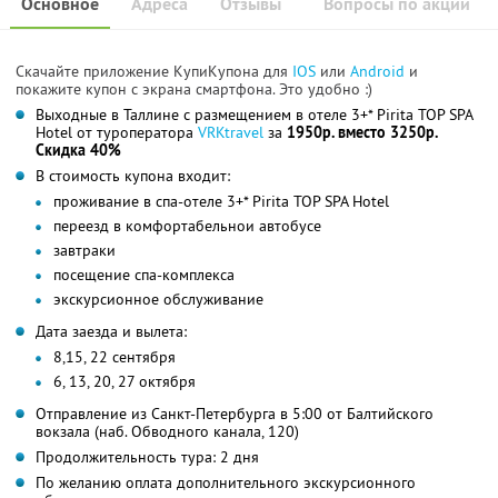
Основное
Адреса
Отзывы
Вопросы по акции
Скачайте приложение КупиКупона для
IOS
или
Android
и
покажите купон с экрана смартфона. Это удобно :)
Выходные в Таллине с размещением в отеле 3+* Pirita TOP SPA
Hotel от туроператора
VRKtravel
за
1950р. вместо 3250р.
Скидка 40%
В стоимость купона входит:
проживание в спа-отеле 3+* Pirita TOP SPA Hotel
переезд в комфортабельнои автобусе
завтраки
посещение спа-комплекса
экскурсионное обслуживание
Дата заезда и вылета:
8,15, 22 сентября
6, 13, 20, 27 октября
Отправление из Санкт-Петербурга в 5:00 от Балтийского
вокзала (наб. Обводного канала, 120)
Продолжительность тура: 2 дня
По желанию оплата дополнительного экскурсионного