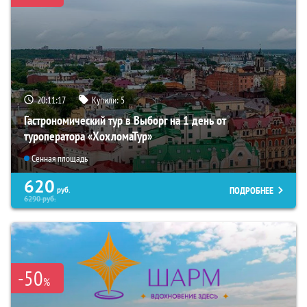
20:11:16
Купили:
5
Гастрономический тур в Выборг на 1 день от
туроператора «ХохломаТур»
Сенная площадь
620
ПОДРОБНЕЕ
руб.
6290
руб.
-50
%