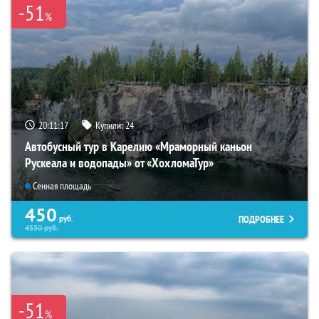
-51
%
20:11:16
Купили:
24
Автобусный тур в Карелию «Мраморный каньон
Рускеала и водопады» от «ХохломаТур»
Сенная площадь
450
ПОДРОБНЕЕ
руб.
4550
руб.
-51
%