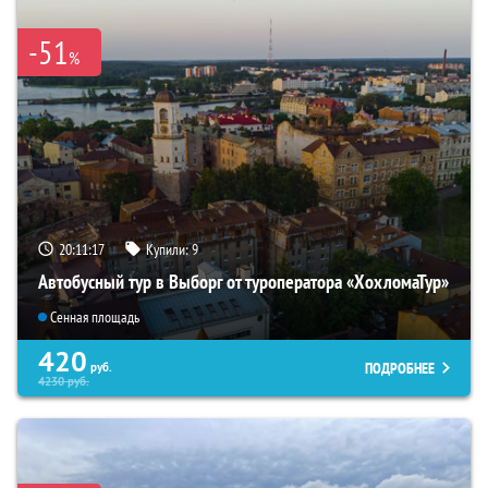
-51
%
20:11:16
Купили:
9
Автобусный тур в Выборг от туроператора «ХохломаТур»
Сенная площадь
420
ПОДРОБНЕЕ
руб.
4230
руб.