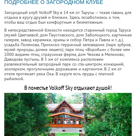
ПОДРОБНЕЕ О ЗАГОРОДНОМ КЛУБЕ
Загородный клуб Volkoff Sky в 14 км от Тарусы — тихая гавань для
отдыха в кругу друзей и близких. Здесь позаботились о том,
чтобы ваш отдых был комфортным и безмятежным.
В непосредственной близости находится старинный город Таруса
(музей Цветаевой, дом Паустовского, дом Заболоцкого, картинная
галерея, завод керамики, храмы и собор Петра и Павла и т. д.),
усадьба Поленова, Приокско-террасный заповедник (парк зубров,
музей природы, домик лешего), парк птиц «Воробьи» с более чем
2000 видами птиц, страусиная ферма, дом Чехова в Мелихово,
Давидова пустынь. В 5 км от комплекса расположен
развлекательный загородный парк со спа-центром, конюшней,
зоопарком, прогулочными дорожками и картингом. В 2 км от
отеля протекает река Ока. В округе есть пруды с платной
рыбалкой.
В поместье Volkoff Sky отдыхают душой!