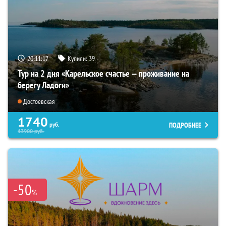
20:11:16
Купили:
39
Тур на 2 дня «Карельское счастье — проживание на
берегу Ладоги»
Достоевская
1740
ПОДРОБНЕЕ
руб.
13900
руб.
-50
%