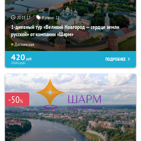
20:11:16
Купили:
22
1-дневный тур «Великий Новгород — сердце земли
русской» от компании «Шарм»
Достоевская
420
ПОДРОБНЕЕ
руб.
3300
руб.
-50
%