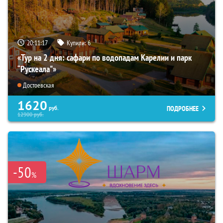
20:11:16
Купили:
6
«Тур на 2 дня: сафари по водопадам Карелии и парк
“Рускеала"»
Достоевская
1620
ПОДРОБНЕЕ
руб.
12900
руб.
-50
%