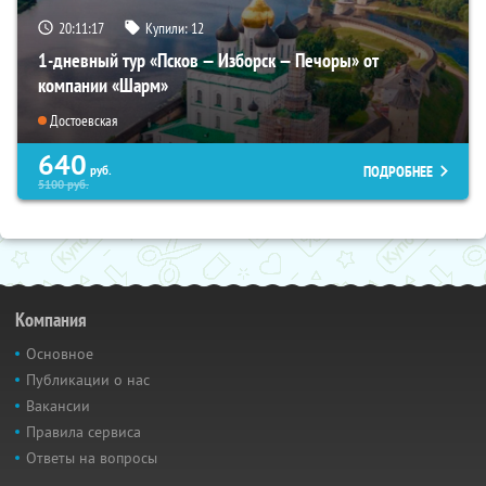
20:11:16
Купили:
12
1-дневный тур «Псков — Изборск — Печоры» от
компании «Шарм»
Достоевская
640
ПОДРОБНЕЕ
руб.
5100
руб.
Компания
Основное
Публикации о нас
Вакансии
Правила сервиса
Ответы на вопросы