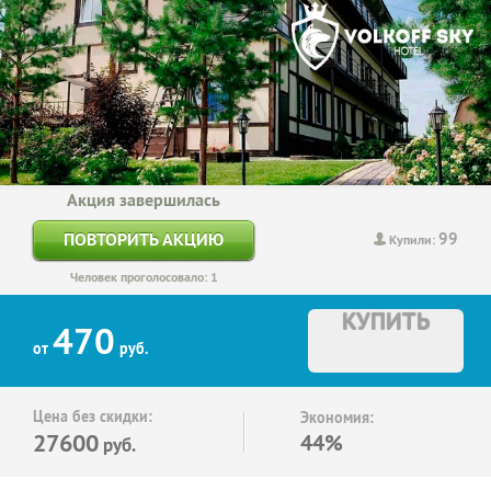
Акция завершилась
99
ПОВТОРИТЬ АКЦИЮ
Купили:
Человек проголосовало: 1
КУПИТЬ
470
от
руб.
Цена без скидки:
Экономия:
27600
44%
руб.