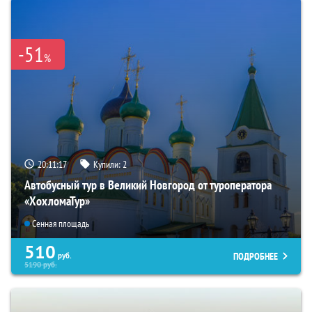
-51
%
20:11:16
Купили:
2
Автобусный тур в Великий Новгород от туроператора
«ХохломаТур»
Сенная площадь
510
ПОДРОБНЕЕ
руб.
5190
руб.