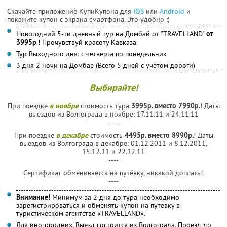
Скачайте приложение КупиКупона для
IOS
или
Android
и
покажите купон с экрана смартфона. Это удобно :)
Новогодний 5-ти дневный тур на Домбай от "TRAVELLAND"
от
3995р
.! Прочувствуй красоту Кавказа.
Тур Выходного дня: с четверга по понедельник
3 дня 2 ночи на Домбае (Всего 5 дней с учётом дороги)
Выбирайте!
При поездке
в ноябре
стоимость тура
3995р. вместо 7990р.
! Даты
выездов из Волгограда в ноябре: 17.11.11 и 24.11.11
----
При поездке
в декабре
стоимость
4495р. вместо 8990р.
! Даты
выездов из Волгограда в декабре: 01.12.2011 и 8.12.2011,
15.12.11 и 22.12.11
----
Сертификат обменивается на путёвку, никакой доплаты!
----
Внимание!
Минимум за 2 дня до тура необходимо
зарегистрироваться и обменять купон на путёвку в
туристическом агентстве «TRAVELLAND».
Для иногородних. Выезд состоится из Волгограда. Проезд до