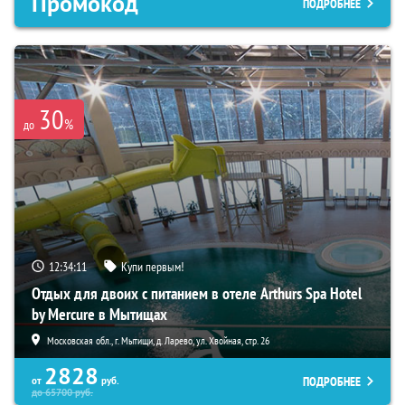
Промокод
ПОДРОБНЕЕ
30
%
до
12:34:10
Купи первым!
Отдых для двоих с питанием в отеле Arthurs Spa Hotel
by Mercure в Мытищах
Московская обл., г. Мытищи, д. Ларево, ул. Хвойная, стр. 26
2828
ПОДРОБНЕЕ
от
руб.
до
65700
руб.