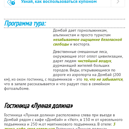
Узнай, как воспользоваться купоном
Программа тура:
Домбай дает горнолыжникам,
альпинистам и просто туристам
незабываемое ощущение безопасной
свободы
и восторга.
Девственные смешанные леса,
окружающие этот оплот цивилизации,
дарят людям
чистейший воздух
,
дурманящий жителей больших
городов. Виды, открывающиеся по
дороге из аэропорта на Домбай (200
км), из окон гостиниц, с подъемников – это
то, что не забывается
,
что в запале рассказывается и что радует глаз в семейном
фотоальбоме.
Гостиница «Лунная долина»
Гостиница «Лунная долина» расположена слева при въезде в
Домбай рядом с кафе «Домбай» и «Уют», в 150 м от кресельного
подъемника и 250 м.от маятникового подъемника. В отеле:
3
этажа, кафе, своя котельная
. Гостиница «Лунная долина»