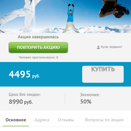
Акция завершилась
ПОВТОРИТЬ АКЦИЮ
Купи первым!
Человек проголосовало: 0
КУПИТЬ
4495
руб.
Цена без скидки:
Экономия:
8990
50%
руб.
Основное
Адреса
Отзывы
Вопросы по акции