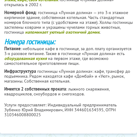
открылась в 2002 г.
Номерной фонд
: гостиница «Лунная долина» — это 3-х этажное
кирпичное здание, собственная котельная. Часть стандартных
номеров блочного типа (с удобствами на этаже). Холлы гостиницы
застелены коврами и украшены чучелами горных животных,
гостиница
напоминает уютный охотничий домик
.
Номера гостиницы:
Питание
: небольшое кафе в гостинице, за доп. плату организуется
3-х разовое питание. Также в гостинице «Лунная долина» есть
оборудованная кухня
на первом этаже, где возможно
самостоятельное приготовление пищи.
Инфраструктура
гостиницы «Лунная долина»: кафе, трансфер до
подъемника. Рядом находятся кафе «Домбай» и «Уют», рынок,
магазины. Собственная котельная.
Имеется 2 собственных проката
: лыжного снаряжения,
квадроциклов, сноубордов и снегоходов.
Услуги предоставляет: Индивидуальный предприниматель
Зубенко Юрий Владимирович,
ИНН 344601634595
, ОГРН
310346008800025