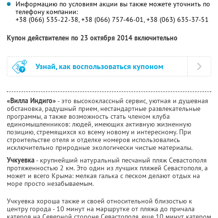
Информацию по условиям акции вы также можете уточнить по
телефону компании:
+38 (066) 535-22-38, +38 (066) 757-46-01, +38 (063) 635-37-51
Купон действителен по 23 октября 2014 включительно
Узнай, как воспользоваться купоном
«Вилла Индиго»
- это высококлассный сервис, уютная и душевная
обстановка, радушный прием, нестандартные развлекательные
программы, а также возможность стать членом клуба
единомышленников: людей, имеющих активную жизненную
позицию, стремящихся ко всему новому и интересному. При
строительстве отеля и отделке номеров использовались
исключительно природные экологически чистые материалы.
Учкуевка
- крупнейший натуральный песчаный пляж Севастополя
протяженностью 2 км. Это один из лучших пляжей Севастополя, а
может и всего Крыма: мелкая галька с песком делают отдых на
море просто незабываемым.
Учкуевка хороша также и своей относительной близостью к
центру города - 10 минут на маршрутке от пляжа до причала
катеров на Северной стороне Севастополя, еще 10 минут катером