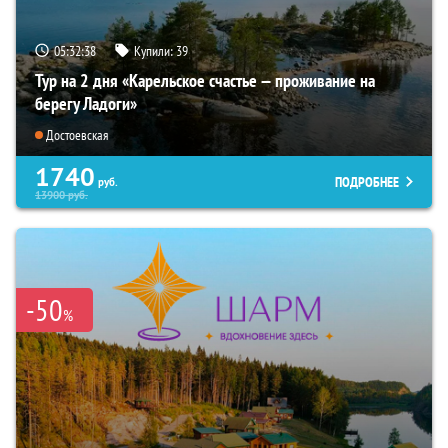
05:32:37
Купили:
39
Тур на 2 дня «Карельское счастье — проживание на
берегу Ладоги»
Достоевская
1740
ПОДРОБНЕЕ
руб.
13900
руб.
-50
%