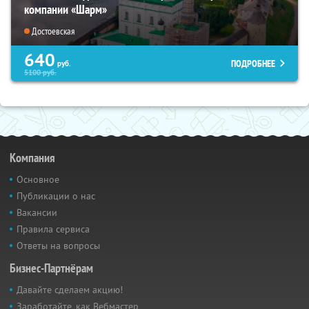
компании «Шарм»
Достоевская
640
ПОДРОБНЕЕ
руб.
5100
руб.
Компания
Основное
Публикации о нас
Вакансии
Правила сервиса
Ответы на вопросы
Бизнес-Партнёрам
Давайте сделаем акцию!
Заработайте, как Вебмастер