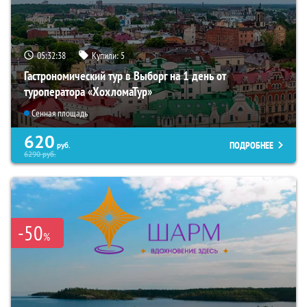
05:32:37
Купили:
5
Гастрономический тур в Выборг на 1 день от
туроператора «ХохломаТур»
Сенная площадь
620
ПОДРОБНЕЕ
руб.
6290
руб.
-50
%