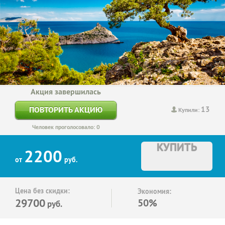
Акция завершилась
13
ПОВТОРИТЬ АКЦИЮ
Купили:
Человек проголосовало: 0
КУПИТЬ
2200
от
руб.
Цена без скидки:
Экономия:
29700
50%
руб.