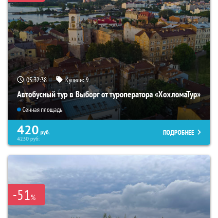
05:32:37
Купили:
9
Автобусный тур в Выборг от туроператора «ХохломаТур»
Сенная площадь
420
ПОДРОБНЕЕ
руб.
4230
руб.
-51
%