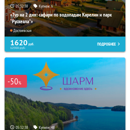
05:32:37
Купили:
6
«Тур на 2 дня: сафари по водопадам Карелии и парк
“Рускеала"»
Достоевская
1620
ПОДРОБНЕЕ
руб.
12900
руб.
-50
%
05:32:37
Купили:
48