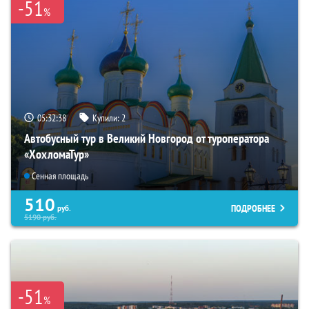
-51
%
05:32:37
Купили:
2
Автобусный тур в Великий Новгород от туроператора
«ХохломаТур»
Сенная площадь
510
ПОДРОБНЕЕ
руб.
5190
руб.
-51
%