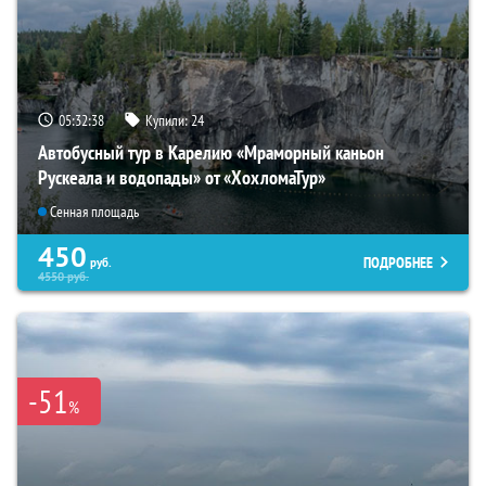
05:32:37
Купили:
24
Автобусный тур в Карелию «Мраморный каньон
Рускеала и водопады» от «ХохломаТур»
Сенная площадь
450
ПОДРОБНЕЕ
руб.
4550
руб.
-51
%