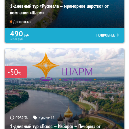
1-дневный тур «Рускеала — мраморное царство» от
компании «Шарм»
Достоевская
490
ПОДРОБНЕЕ
руб.
3900
руб.
-50
%
05:32:37
Купили:
12
1-дневный тур «Псков — Изборск — Печоры» от