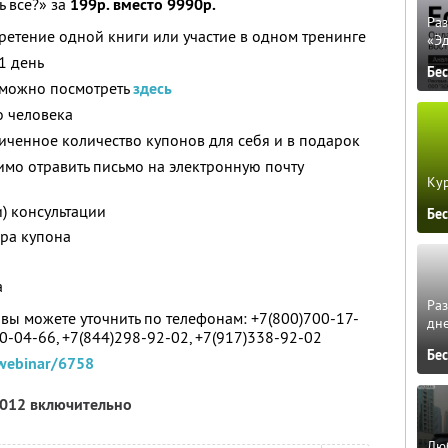
ь все?» за
199р. вместо 9990р.
Ра
ретение одной книги или участие в одном тренинге
«Э
1 день
Бе
 можно посмотреть
здесь
о человека
ченное количество купонов для себя и в подарок
мо отравить письмо на электронную почту
Кур
) консультации
Бе
ера купона
а
Ра
вы можете уточнить по телефонам: +7(800)700-17-
дне
60-04-66, +7(844)298-92-02, +7(917)338-92-02
Бе
webinar/6758
2012 включительно
Люб