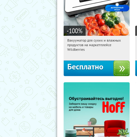
-100
%
Вакууматор для сухих и влажных
19:21:19
Получили:
174
продуктов на маркетплейсе
Россия
Wildberries
Бесплатно