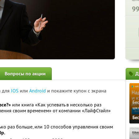
9
Вопросы по акции
Д
а для
IOS
или
Android
и покажите купон с экрана
Бе
все?»
или книга «Как успевать в несколько раз
шк
вления своим временем» от компании «ЛайфСтайл»
Бе
лько раз больше, или 10 способов управления своим
0р.