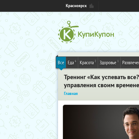
Красноярск
6
2
1
Все
Еда
Красота
Здоровье
Развлече
Тренинг «Как успевать все
управления своим времене
Главная