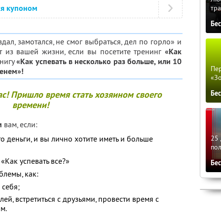
ся купоном
тра
Бе
дал, замотался, не смог выбраться, дел по горло» и
т из вашей жизни, если вы посетите тренинг
«Как
книгу
«Как успевать в несколько раз больше, или 10
Пер
енем»!
«З
с! Пришло время стать хозяином своего
Бе
времени!
м
вам, если:
это деньги, и вы лично хотите иметь и больше
25 
по
 «Как успевать все?»
Бе
блемы, как:
 себя;
лей, встретиться с друзьями, провести время с
м.