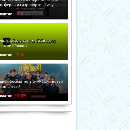
нсферов из аэропортов i'way
сплатно
-10%
вый заказ в сети магазинов
олотое Яблоко»
сплатно
-20%
дней бесплатно в START для новых
льзователей
сплатно
-100%