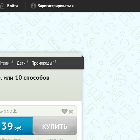
Войти
Зарегистрироваться
16
6
48
Отели
Дети
Промокоды
, или 10 способов
112
(0)
и:
39
КУПИТЬ
т
руб.
 без скидки: