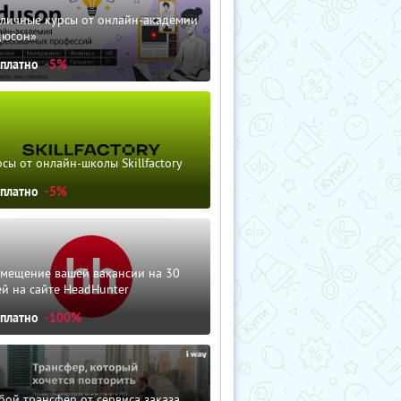
зличные курсы от онлайн-академии
дюсон»
сплатно
-5%
сы от онлайн-школы Skillfactory
сплатно
-5%
змещение вашей вакансии на 30
й на сайте HeadHunter
сплатно
-100%
ой трансфер от сервиса заказа