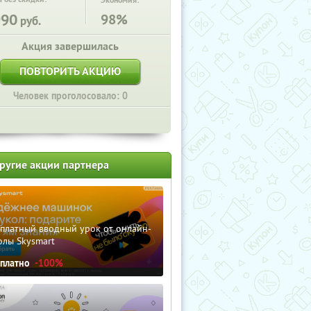
Экономия:
990
98%
руб.
Акция завершилась
ПОВТОРИТЬ АКЦИЮ
Человек проголосовало: 0
ругие акции партнера
сплатный вводный урок от онлайн-
олы Skysmart
сплатно
-100%