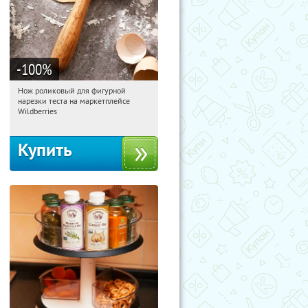
-100
%
Нож роликовый для фигурной
19:21:19
Получили:
265
нарезки теста на маркетплейсе
Россия
Wildberries
Купить