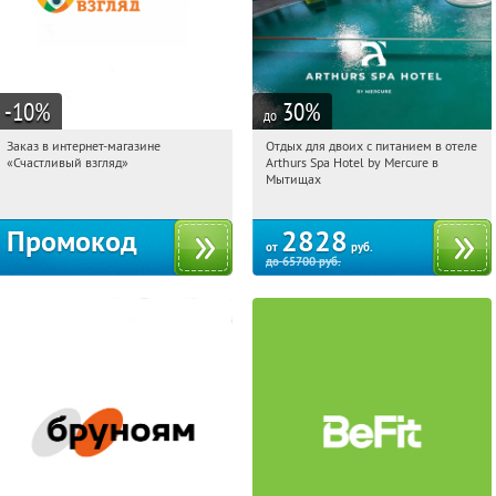
-10
%
30
%
до
Заказ в интернет-магазине
Отдых для двоих с питанием в отеле
19:21:19
Получи первым!
19:21:19
Купи первым!
«Счастливый взгляд»
Arthurs Spa Hotel by Mercure в
Россия
Московская обл., г. Мытищи, д.
Мытищах
Ларево, ул. Хвойная, стр. 26
Промокод
2828
от
руб.
до
65700
руб.