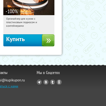
-100
%
Органайзер для кухни с
19:21:19
Получили:
312
пластиковым подносом и
Россия
контейнерами
Купить
такты
Мы в Соцсетях
si@kupikupon.ru
аться с нами