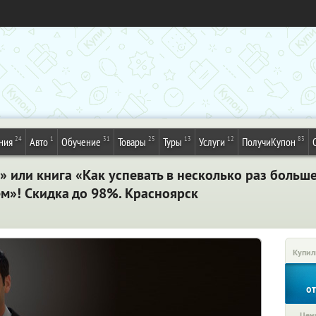
24
1
31
25
13
12
83
ния
Авто
Обучение
Товары
Туры
Услуги
ПолучиКупон
?» или книга «Как успевать в несколько раз больше
м»! Скидка до 98%. Красноярск
Купил
о
Цена