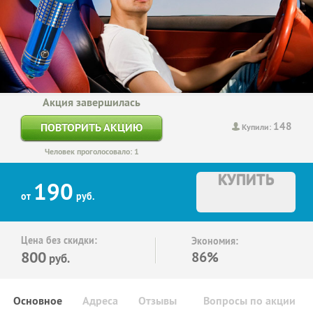
Акция завершилась
148
ПОВТОРИТЬ АКЦИЮ
Купили:
Человек проголосовало: 1
КУПИТЬ
190
от
руб.
Цена без скидки:
Экономия:
800
86%
руб.
Основное
Адреса
Отзывы
Вопросы по акции