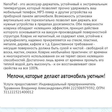
NanoPad - это аксессуар-держатель, устойчивый к экстремальным
температурам, который позволяет прочно удерживать ваш
мобильный телефон, MP3-плеер и другие устройства на
приборной панели автомобиля. Возможность установки
вертикально или горизонтально позволит вам держать все
нужные устройства в пределах досягаемости. Обе поверхности
коврика обладают «клеящим» эффектом, принцип действия
которого основывается на вакуум-производящей поверхностной
структуре. Коврик не магнитный, не содержит клея, устойчив к
ультрафиолету, надежно прикрепляется на стекле, пластике,
металле, дереве, кафеле и т.д. Единственное требование -
несущая поверхность должна быть сухой и чистой - свободной от
воска, мастик, смазки. Коврик необычайно практичен: от времени
и многократного использования он не теряет своих «клеящих»
способностей. Достаточно лишь время от времени промыть его
теплой водой, дать высохнуть - и он восстанавливает свои
свойства на все 100%.
Мелочи, которые делают автомобиль уютным!
Услуги предоставляет: Индивидуальный предприниматель
Туравинин Владимир Александрович,
ИНН 222306979392
, ОГРН
311222321400012