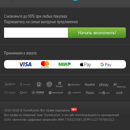
Сэкономьте до 90% при любых покупках
Подпишитесь на самые выгодные предложения
Принимаем к оплате:
2010-2026 © КупиКупон. Все права защищены.
Все права на товарный знак "КупиКупон" и на сайт www.kupikupon.ru принадлежат
OOO «Агентство цифровых решений» ИНН 7705523387, ОГРН 1127747063212