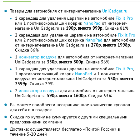
Товары для автомобиля от интернет-магазина
UniGadget.ru
1 карандаш для удаления царапин на автомобиле
Fix it Pro
или 1 противоскользящий коврик
NanoPad
от интернет-
магазина UniGadget.ru за
190р. вместо 999р.
Скидка 81%
2 карандаша для удаления царапин на автомобиле
Fix it Pro
или 2 противоскользящих коврика
NanoPad
для автомобиля
от интернет-магазина UniGadget.ru за
270р. вместо 1998р.
Скидка 86%
1
ионизатор воздуха
для автомобиля от интернет-магазина
UniGadget.ru за
350р. вместо 800р.
Скидка 56%
1 карандаш для удаления царапин на автомобиле
Fix it Pro
,
1 противоскользящий коврик
NanoPad
и 1 ионизатор
воздуха от интернет-магазина UniGadget.ru за
550р. вместо
2599р.
Скидка 79%
2
ионизатора воздуха
для автомобиля от интернет-магазина
UniGadget.ru за
590р. вместо 1600р.
Скидка 63%
Вы можете приобрести неограниченное количество купонов
для себя и в подарок
Скидка по купону не суммируется с другими специальными
предложениями компании
Доставка: осуществляется бесплатно «Почтой России» в
течение 5-20 дней