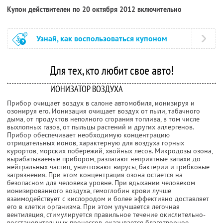
Купон действителен по 20 октября 2012 включительно
Узнай, как воспользоваться купоном
Для тех, кто любит свое авто!
ИОНИЗАТОР ВОЗДУХА
Прибор очищает воздух в салоне автомобиля, ионизируя и
озонируя его. Ионизация очищает воздух от пыли, табачного
дыма, от продуктов неполного сгорания топлива, в том числе
выхлопных газов, от пыльцы растений и других аллергенов.
Прибор обеспечивает необходимую концентрацию
отрицательных ионов, характерную для воздуха горных
курортов, морских побережий, хвойных лесов. Микродозы озона,
вырабатываемые прибором, разлагают неприятные запахи до
нейтральных частиц, уничтожают вирусы, бактерии и грибковые
загрязнения. При этом концентрация озона остается на
безопасном для человека уровне. При вдыхании человеком
ионизированного воздуха, гемоглобин крови лучше
взаимодействует с кислородом и более эффективно доставляет
его в клетки организма. При этом улучшается легочная
вентиляция, стимулируется правильное течение окислительно-
восстановительных процессов, оказывается благотворное