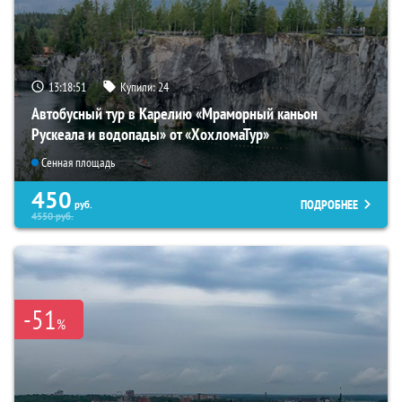
13:18:50
Купили:
24
Автобусный тур в Карелию «Мраморный каньон
Рускеала и водопады» от «ХохломаТур»
Сенная площадь
450
ПОДРОБНЕЕ
руб.
4550
руб.
-51
%