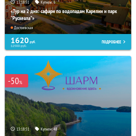
13:18:50
Купили:
6
«Тур на 2 дня: сафари по водопадам Карелии и парк
“Рускеала"»
Достоевская
1620
ПОДРОБНЕЕ
руб.
12900
руб.
-50
%
13:18:50
Купили:
48