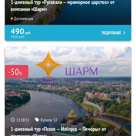
1-дневный тур «Рускеала — мраморное царство» от
компании «Шарм»
Достоевская
490
ПОДРОБНЕЕ
руб.
3900
руб.
-50
%
13:18:50
Купили:
12
1-дневный тур «Псков — Изборск — Печоры» от
компании «Шарм»