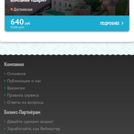
Достоевская
640
ПОДРОБНЕЕ
руб.
5100
руб.
Компания
Основное
Публикации о нас
Вакансии
Правила сервиса
Ответы на вопросы
Бизнес-Партнёрам
Давайте сделаем акцию!
Заработайте, как Вебмастер