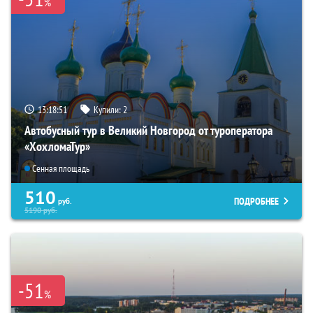
%
13:18:50
Купили:
2
Автобусный тур в Великий Новгород от туроператора
«ХохломаТур»
Сенная площадь
510
ПОДРОБНЕЕ
руб.
5190
руб.
-51
%