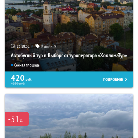
13:18:50
Купили:
9
Автобусный тур в Выборг от туроператора «ХохломаТур»
Сенная площадь
420
ПОДРОБНЕЕ
руб.
4230
руб.
-51
%