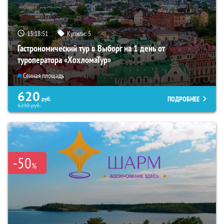
13:18:50
Купили:
5
Гастрономический тур в Выборг на 1 день от
туроператора «ХохломаТур»
Сенная площадь
620
ПОДРОБНЕЕ
руб.
6290
руб.
-50
%