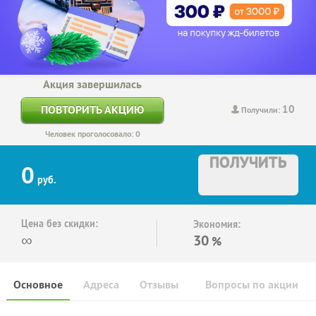
Акция завершилась
10
ПОВТОРИТЬ АКЦИЮ
Получили:
Человек проголосовало: 0
ПОЛУЧИТЬ
0
руб.
Цена без скидки:
Экономия:
∞
30
%
Основное
Адреса
Отзывы
Вопросы по акции