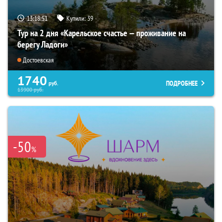
13:18:50
Купили:
39
Тур на 2 дня «Карельское счастье — проживание на
берегу Ладоги»
Достоевская
1740
ПОДРОБНЕЕ
руб.
13900
руб.
-50
%