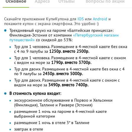
Основное
Адреса
Отзывы
Вопросы по акции
Скачайте приложение КупиКупона для
IOS
или
Android
и
покажите купон с экрана смартфона. Это удобно :)
Трехдневный круиз на пароме «Балтийская принцесса»:
Финляндия-Эстония от компании
«Петербургский магазин
путешествий»
со скидкой до 53%:
Тур для 1 человека. Размещение в 4-местной каюте без окна
с 4 по 9 палубы за
1250р. вместо 2500р.
Тур для 1 человека. Размещение в 4-местной каюте с окном
с видом на море за
1790р. вместо 3700р.
Тур для двоих. Размещение в 4-местной каюте без окна с 4
по 9 палубы за
2450р. вместо 5000р.
Тур для двоих. Размещение в 4-местной каюте с окном с
видом на море за
3490р. вместо 7400р.
В стоимость купона входит:
экскурсионное обслуживание в Порвоо и Хельсинки
(Финляндия), Таллине и Раквере (Эстония)
размещение 1 ночь на пароме в 4-местной каюте
выбранной категории
размещение 1 ночь в отеле 3* в Таллине
завтрак в отеле