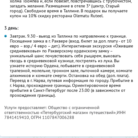
холма Тоомпеа и, если повезет, повстречавшись с трубочистом,
загадать желание. Размещение в отеле 3* (центр, Старый
город). Свободное время в Таллине. В подарок вы получаете
купон на 10% скидку ресторана Olematu Ruteel.
3 день:
Завтрак. 9.30 - выезд из Таллина по направлению к границе.
Посещение замка в г. Раквере (вход. билет за доп. плату - от 10
евро – взр./ 4 евро – дет.). Интерактивная экскурсия «Ожившее
средневековье» по Ракверскому орденскому замку –
уникальный шанс почувствовать себя рыцарем, выковать
гвоздь в средневековой кузнице, пострелять из лука. Вы
узнаете историю Ордена, побываете в средневековой
трапезной, молельне, тронном зале, пыточной камере, комнате
алхимиков и комнате смерти. Остановка на обед (доп. плата).
Переезд в г. Нарва, путевая информация по городу. Прибытие в
г. Нарва, прохождение границы. Ориентировочное время
прибытия в Санкт-Петербург после 23.00 (в зависимости от
прохождения границы).
Услуги предоставляет: Общество с ограниченной
ответственностью «Петербургский магазин путешествий»,
ИНН
7841419410
, ОГРН 1107847006288