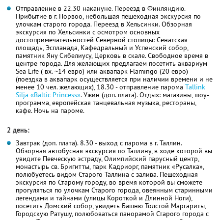
Отправление в 22.30 накануне. Переезд в Финляндию.
Прибытие в г. Порвоо, небольшая пешеходная экскурсия по
улочкам старого города. Переезд в Хельсинки. Обзорная
экскурсия по Хельсинки с осмотром основных
достопримечательностей Северной столицы: Сенатская
площадь, Эспланада, Кафедральный и Успенский собор,
памятник Яну Сибелиусу, Церковь в скале. Свободное время в
центре города. Для желающих предлагаем посетить аквариум
Sea Life ( вх. ~14 евро) или аквапарк Flamingo (20 евро)
(поездка в аквапарк осуществляется при наличии времени и не
менее 10 чел. желающих), 18.30 - отправление парома
Tallink
Silja «Baltic Princess»
. Ужин (доп. плата). Отдых: магазины, шоу-
программа, европейская танцевальная музыка, рестораны,
кафе. Ночь на пароме.
2 день:
Завтрак (доп. плата). 8.30 - выход с парома в г. Таллин.
Обзорная автобусная экскурсия по Таллину, в ходе которой вы
увидите Певческую эстраду, Олимпийский парусный центр,
монастырь св. Бригитты, парк Кадриорг, памятник «Русалка»,
полюбуетесь видом Старого Таллина с залива. Пешеходная
экскурсия по Старому городу, во время которой вы сможете
прогуляться по улочкам Старого города, овеянным старинными
легендами и тайнами (улицы Короткой и Длинной Ноги),
посетить Домский собор, увидеть Башню Толстой Маргариты,
Городскую Ратушу, полюбоваться панорамой Старого города с