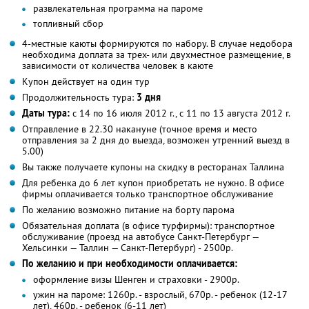
развлекательная программа на пароме
топливный сбор
4-местные каюты формируются по набору. В случае недобора
необходима доплата за трех- или двухместное размещение, в
зависимости от количества человек в каюте
Купон действует на один тур
Продолжительность тура:
3 дня
Даты тура:
с 14 по 16 июля 2012 г., с 11 по 13 августа 2012 г.
Отправление в 22.30 накануне (точное время и место
отправления за 2 дня до выезда, возможен утренний выезд в
5.00)
Вы также получаете купоны на скидку в ресторанах Таллина
Для ребенка до 6 лет купон приобретать не нужно. В офисе
фирмы оплачивается только транспортное обслуживание
По желанию возможно питание на борту парома
Обязательная доплата (в офисе турфирмы): транспортное
обслуживание (проезд на автобусе Санкт-Петербург —
Хельсинки — Таллин — Санкт-Петербург) - 2500р.
По желанию и при необходимости оплачивается:
оформление визы Шенген и страховки - 2900р.
ужин на пароме: 1260р. - взрослый, 670р. - ребенок (12-17
лет), 460р. - ребенок (6-11 лет)