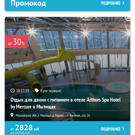
Промокод
ПОДРОБНЕЕ
30
%
до
18:17:57
Купи первым!
Отдых для двоих с питанием в отеле Arthurs Spa Hotel
by Mercure в Мытищах
Московская обл., г. Мытищи, д. Ларево, ул. Хвойная, стр. 26
2828
ПОДРОБНЕЕ
от
руб.
до
65700
руб.