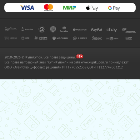
2010-2026 © КупиКупон. Все права защищены.
Все права на товарный знак "КупиКупон" и на сайт www.kupikupon.ru принадлежат
OOO «Агентство цифровых решений» ИНН 7705523387, ОГРН 1127747063212