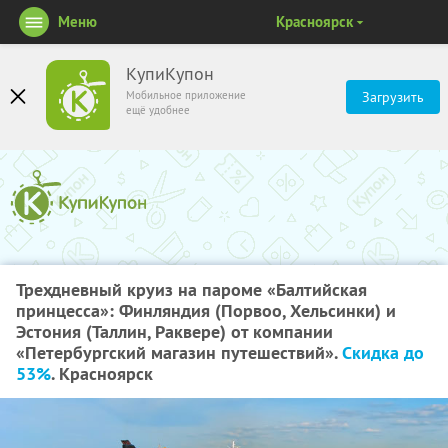
Меню
Красноярск
КупиКупон
Мобильное приложение
Загрузить
ещё удобнее
Трехдневный круиз на пароме «Балтийская
принцесса»: Финляндия (Порвоо, Хельсинки) и
Эстония (Таллин, Раквере) от компании
«Петербургский магазин путешествий».
Скидка до
53%
. Красноярск