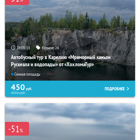
08:05:17
Купили:
24
Автобусный тур в Карелию «Мраморный каньон
Рускеала и водопады» от «ХохломаТур»
Сенная площадь
450
ПОДРОБНЕЕ
руб.
4550
руб.
-51
%