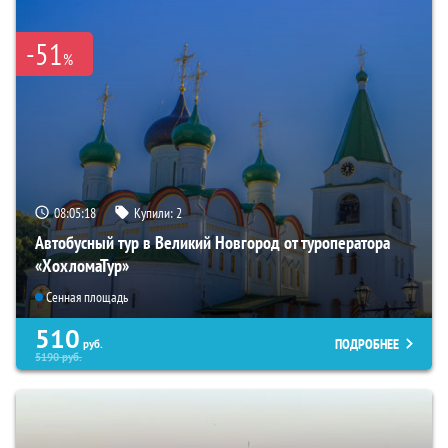
-51
%
08:05:17
Купили:
2
Автобусный тур в Великий Новгород от туроператора
«ХохломаТур»
Сенная площадь
510
ПОДРОБНЕЕ
руб.
5190
руб.