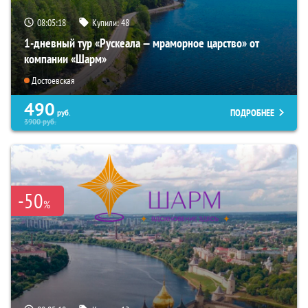
08:05:17
Купили:
48
1-дневный тур «Рускеала — мраморное царство» от
компании «Шарм»
Достоевская
490
ПОДРОБНЕЕ
руб.
3900
руб.
-50
%