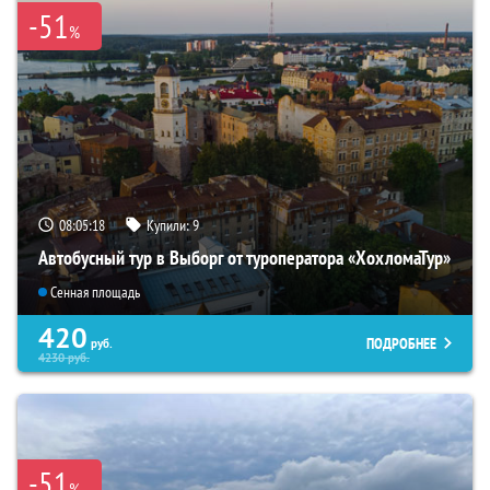
-51
%
08:05:17
Купили:
9
Автобусный тур в Выборг от туроператора «ХохломаТур»
Сенная площадь
420
ПОДРОБНЕЕ
руб.
4230
руб.
-51
%