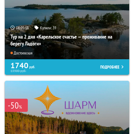
08:05:17
Купили:
39
Тур на 2 дня «Карельское счастье — проживание на
берегу Ладоги»
Достоевская
1740
ПОДРОБНЕЕ
руб.
13900
руб.
-50
%