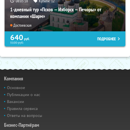
08:05:17
Купили:
12
1-дневный тур «Псков — Изборск — Печоры» от
компании «Шарм»
Достоевская
640
ПОДРОБНЕЕ
руб.
5100
руб.
Компания
Основное
Публикации о нас
Вакансии
Правила сервиса
Ответы на вопросы
Бизнес-Партнёрам