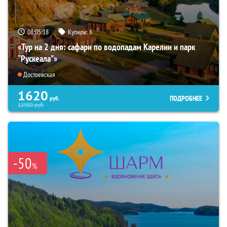
08:05:17
Купили:
6
«Тур на 2 дня: сафари по водопадам Карелии и парк
“Рускеала"»
Достоевская
1620
ПОДРОБНЕЕ
руб.
12900
руб.
-50
%