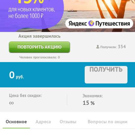
Акция завершилась
354
ПОВТОРИТЬ АКЦИЮ
Получили:
Человек проголосовало: 0
ПОЛУЧИТЬ
0
руб.
Цена без скидки:
Экономия:
∞
15
%
Основное
Адреса
Отзывы
Вопросы по акции