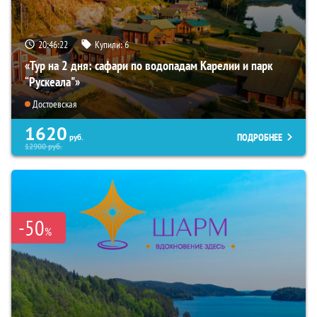
20:46:21
Купили:
6
«Тур на 2 дня: сафари по водопадам Карелии и парк
“Рускеала"»
Достоевская
1620
ПОДРОБНЕЕ
руб.
12900
руб.
-50
%