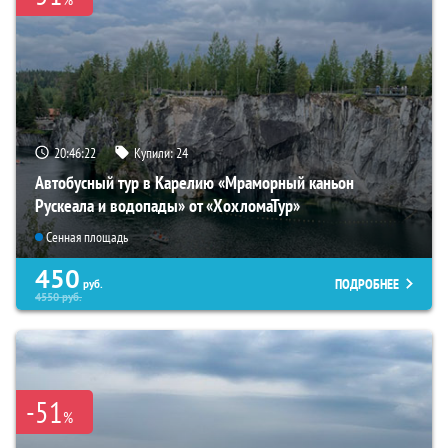
20:46:21
Купили:
24
Автобусный тур в Карелию «Мраморный каньон
Рускеала и водопады» от «ХохломаТур»
Сенная площадь
450
ПОДРОБНЕЕ
руб.
4550
руб.
-51
%