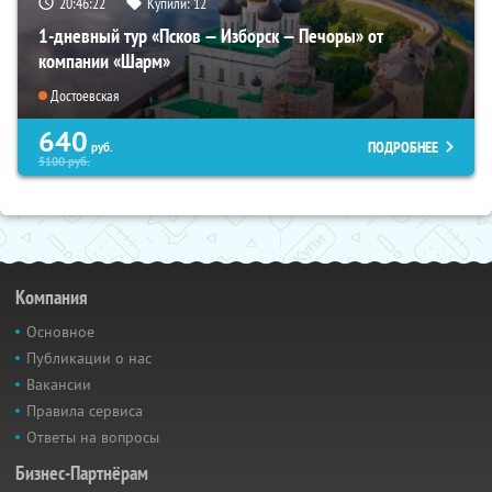
20:46:21
Купили:
12
1-дневный тур «Псков — Изборск — Печоры» от
компании «Шарм»
Достоевская
640
ПОДРОБНЕЕ
руб.
5100
руб.
Компания
Основное
Публикации о нас
Вакансии
Правила сервиса
Ответы на вопросы
Бизнес-Партнёрам