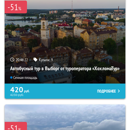
-51
%
20:46:21
Купили:
9
Автобусный тур в Выборг от туроператора «ХохломаТур»
Сенная площадь
420
ПОДРОБНЕЕ
руб.
4230
руб.
-51
%