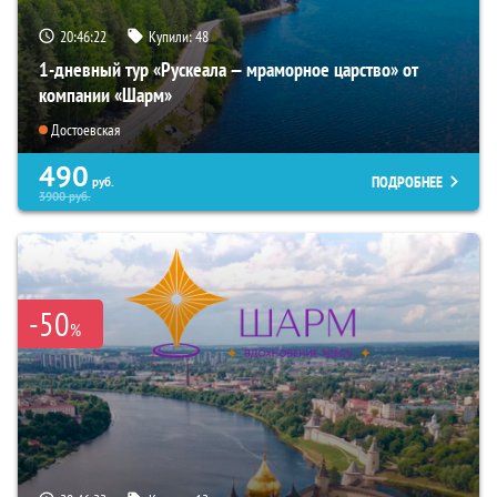
20:46:21
Купили:
48
1-дневный тур «Рускеала — мраморное царство» от
компании «Шарм»
Достоевская
490
ПОДРОБНЕЕ
руб.
3900
руб.
-50
%