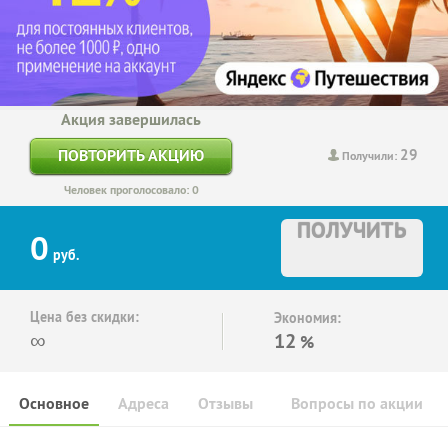
Акция завершилась
29
ПОВТОРИТЬ АКЦИЮ
Получили:
Человек проголосовало: 0
ПОЛУЧИТЬ
0
руб.
Цена без скидки:
Экономия:
∞
12
%
Основное
Адреса
Отзывы
Вопросы по акции