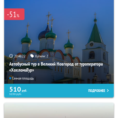
-51
%
20:46:21
Купили:
2
Автобусный тур в Великий Новгород от туроператора
«ХохломаТур»
Сенная площадь
510
ПОДРОБНЕЕ
руб.
5190
руб.