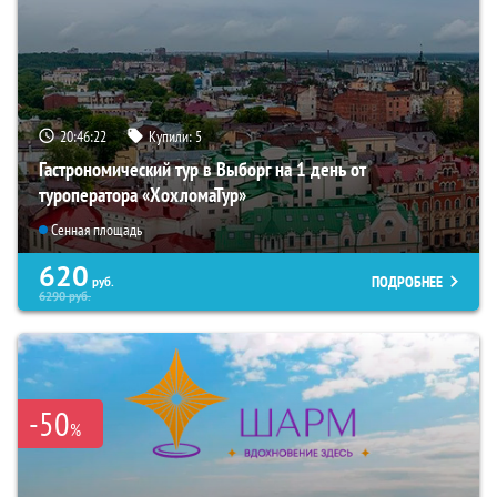
20:46:21
Купили:
5
Гастрономический тур в Выборг на 1 день от
туроператора «ХохломаТур»
Сенная площадь
620
ПОДРОБНЕЕ
руб.
6290
руб.
-50
%