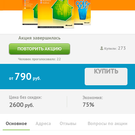
Акция завершилась
273
ПОВТОРИТЬ АКЦИЮ
Купили:
Человек проголосовало: 22
КУПИТЬ
790
от
руб.
Цена без скидки:
Экономия:
2600
75%
руб.
Основное
Адреса
Отзывы
Вопросы по акции