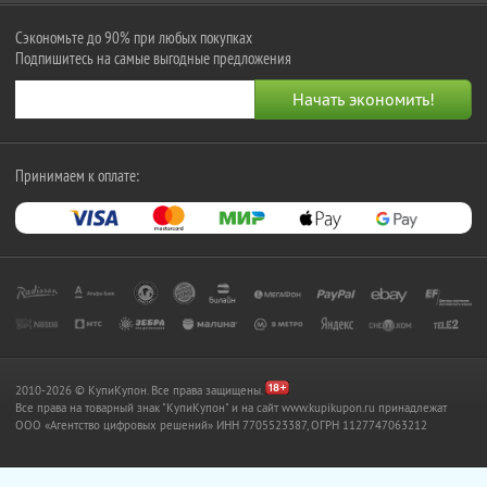
Сэкономьте до 90% при любых покупках
Подпишитесь на самые выгодные предложения
Принимаем к оплате:
2010-2026 © КупиКупон. Все права защищены.
Все права на товарный знак "КупиКупон" и на сайт www.kupikupon.ru принадлежат
OOO «Агентство цифровых решений» ИНН 7705523387, ОГРН 1127747063212