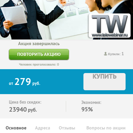
Акция завершилась
1
ПОВТОРИТЬ АКЦИЮ
Купили:
Человек проголосовало: 0
КУПИТЬ
279
от
руб.
Цена без скидки:
Экономия:
23940
95%
руб.
Основное
Адреса
Отзывы
Вопросы по акции