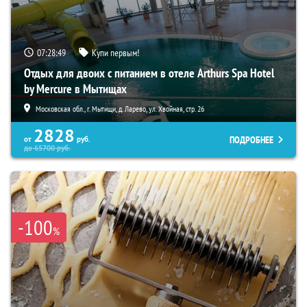
07:28:48
Купи первым!
Отдых для двоих с питанием в отеле Arthurs Spa Hotel
by Mercure в Мытищах
Московская обл., г. Мытищи, д. Ларево, ул. Хвойная, стр. 26
2828
ПОДРОБНЕЕ
от
руб.
до
65700
руб.
-100
%