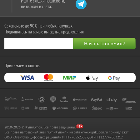
Ищите скидки поблизости,
не выходя из чата:
Сэкономьте до 90% при любых покупках
Подпишитесь на самые выгодные предложения
Принимаем к оплате:
2010-2026 © КупиКупон. Все права защищены.
Все права на товарный знак "КупиКупон" и на сайт www.kupikupon.ru принадлежат
OOO «Агентство цифровых решений» ИНН 7705523387, ОГРН 1127747063212