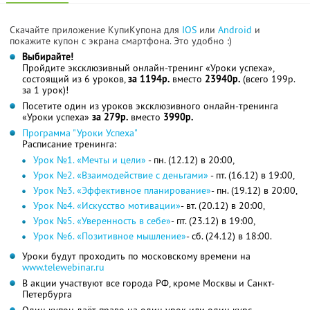
Скачайте приложение КупиКупона для
IOS
или
Android
и
покажите купон с экрана смартфона. Это удобно :)
Выбирайте!
Пройдите эксклюзивный онлайн-тренинг «Уроки успеха»,
состоящий из 6 уроков,
за 1194р.
вместо
23940р.
(всего 199р.
за 1 урок)!
Посетите один из уроков эксклюзивного онлайн-тренинга
«Уроки успеха»
за 279р.
вместо
3990р.
Программа "Уроки Успеха"
Расписание тренинга:
Урок №1. «Мечты и цели»
- пн. (12.12) в 20:00,
Урок №2. «Взаимодействие с деньгами»
- пт. (16.12) в 19:00,
Урок №3. «Эффективное планирование»
- пн. (19.12) в 20:00,
Урок №4. «Искусство мотивации»
- вт. (20.12) в 20:00,
Урок №5. «Уверенность в себе»
- пт. (23.12) в 19:00,
Урок №6. «Позитивное мышление»
- сб. (24.12) в 18:00.
Уроки будут проходить по московскому времени на
www.telewebinar.ru
В акции участвуют все города РФ, кроме Москвы и Санкт-
Петербурга
Один купон даёт право на один урок или один курс