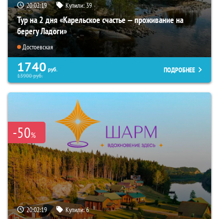
20:02:17
Купили:
39
Тур на 2 дня «Карельское счастье — проживание на
берегу Ладоги»
Достоевская
1740
ПОДРОБНЕЕ
руб.
13900
руб.
-50
%
20:02:17
Купили:
6