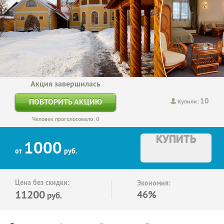
Акция завершилась
10
ПОВТОРИТЬ АКЦИЮ
Купили:
Человек проголосовало: 0
КУПИТЬ
1000
от
руб.
Цена без скидки:
Экономия:
11200
46%
руб.