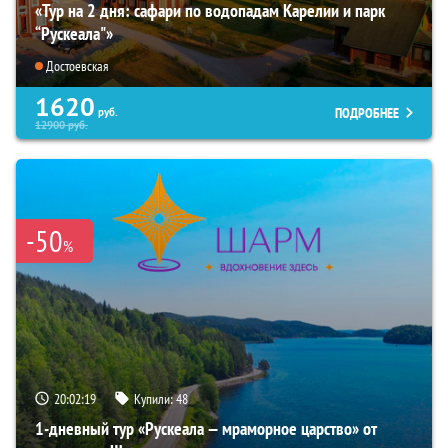
«Тур на 2 дня: сафари по водопадам Карелии и парк
“Рускеала"»
Достоевская
1620
ПОДРОБНЕЕ
руб.
12900
руб.
-50
%
20:02:17
Купили:
48
1-дневный тур «Рускеала — мраморное царство» от