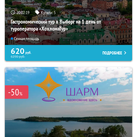
20:02:17
Купили:
5
Гастрономический тур в Выборг на 1 день от
туроператора «ХохломаТур»
Сенная площадь
620
ПОДРОБНЕЕ
руб.
6290
руб.
-50
%