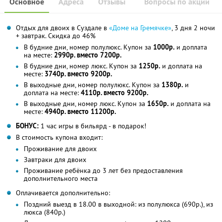
Основное
Адреса
Отзывы
Вопросы по акции
Отдых для двоих в Суздале в
«Доме на Гремячке»
, 3 дня 2 ночи
+ завтрак. Скидка до 46%
В будние дни, номер полулюкс. Купон за
1000р.
и доплата
на месте:
2990р. вместо 7200р.
В будние дни, номер люкс. Купон за
1250р.
и доплата на
месте:
3740р. вместо 9200р.
В выходные дни, номер полулюкс. Купон за
1380р.
и
доплата на месте:
4110р. вместо 9200р.
В выходные дни, номер люкс. Купон за
1650р.
и доплата на
месте:
4940р. вместо 11200р.
БОНУС:
1 час игры в бильярд - в подарок!
В стоимость купона входит:
Проживание для двоих
Завтраки для двоих
Проживание ребёнка до 3 лет без предоставления
дополнительного места
Оплачивается дополнительно:
Поздний выезд в 18.00 в выходной: из полулюкса (690р.), из
люкса (840р.)