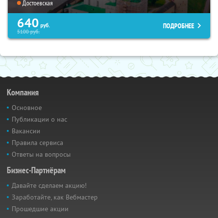
Достоевская
640
ПОДРОБНЕЕ
руб.
5100
руб.
Компания
Основное
Публикации о нас
Вакансии
Правила сервиса
Ответы на вопросы
Бизнес-Партнёрам
Давайте сделаем акцию!
Заработайте, как Вебмастер
Прошедшие акции