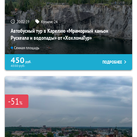
20:02:17
Купили:
24
Автобусный тур в Карелию «Мраморный каньон
Рускеала и водопады» от «ХохломаТур»
Сенная площадь
450
ПОДРОБНЕЕ
руб.
4550
руб.
-51
%