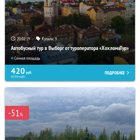
20:02:17
Купили:
9
Автобусный тур в Выборг от туроператора «ХохломаТур»
Сенная площадь
420
ПОДРОБНЕЕ
руб.
4230
руб.
-51
%