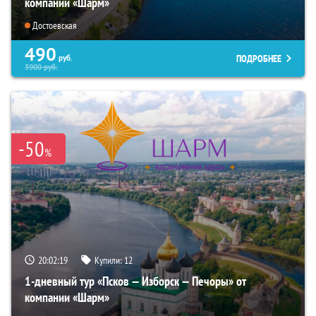
компании «Шарм»
Достоевская
490
ПОДРОБНЕЕ
руб.
3900
руб.
-50
%
20:02:17
Купили:
12
1-дневный тур «Псков — Изборск — Печоры» от
компании «Шарм»