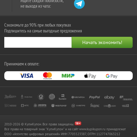
Ищите скидки поблизости,
не выходя из чата:
Сэкономьте до 90% при любых покупках
Подпишитесь на самые выгодные предложения
Принимаем к оплате:
2010-2026 © КупиКупон. Все права защищены.
Все права на товарный знак "КупиКупон" и на сайт www.kupikupon.ru принадлежат
OOO «Агентство цифровых решений» ИНН 7705523387, ОГРН 1127747063212