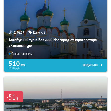
20:02:17
Купили:
2
Автобусный тур в Великий Новгород от туроператора
«ХохломаТур»
Сенная площадь
510
ПОДРОБНЕЕ
руб.
5190
руб.
-51
%