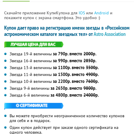
Скачайте приложение КупиКупона для
IOS
или
Android
и
покажите купон с экрана смартфона. Это удобно :)
Купон дает право на регистрацию имени звезды в «Российском
астрономическом каталоге звездных тел» от
Astro Association
Звезда 19-й величины
за 790р. вместо
2000
р.
Звезда 16-й величины
за 990р. вместо
2850
р.
Звезда 13-й величины
за 1100р. вместо
3500
р.
Звезда 11-й величины
за 1500р. вместо
4900
р.
Звезда 10-й величины
за 2200р. вместо
7600
р.
Звезда 9-й величины
за 2650р. вместо
9800
р.
Звезда 6-й величины
за 4800р. вместо
24000
р.
Вы можете приобрести неограниченное количество купонов
для себя и в подарок.
Один купон действует при заказе одного сертификата на
одного человека.