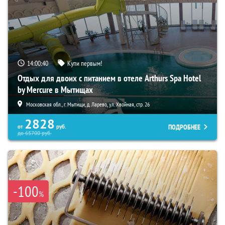
14:00:40
Купи первым!
Отдых для двоих с питанием в отеле Arthurs Spa Hotel
by Mercure в Мытищах
Московская обл., г. Мытищи, д. Ларево, ул. Хвойная, стр. 26
2828
ПОДРОБНЕЕ
от
руб.
до
65700
руб.
-100
%