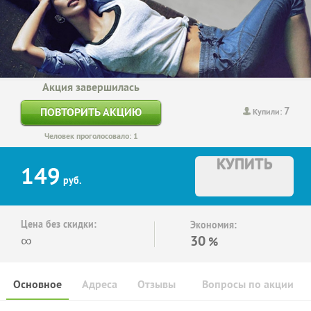
Акция завершилась
7
ПОВТОРИТЬ АКЦИЮ
Купили:
Человек проголосовало: 1
КУПИТЬ
149
руб.
Цена без скидки:
Экономия:
∞
30
%
Основное
Адреса
Отзывы
Вопросы по акции