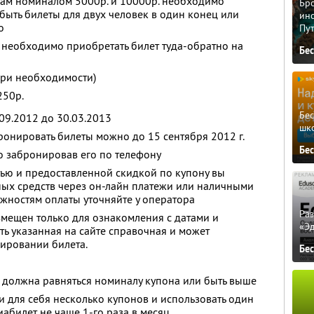
нам номиналом 5000р. и 10000р. необходимо
Бро
т быть билеты для двух человек в один конец или
ино
о
Пу
 необходимо приобретать билет туда-обратно на
Бе
при необходимости)
250р.
Бе
.09.2012 до 30.03.2013
шк
ронировать билеты можно до 15 сентября 2012 г.
Бе
о забронировав его по телефону
ью и предоставленной скидкой по купону вы
ых средств через он-лайн платежи или наличными
жностям оплаты уточняйте у оператора
Ра
змещен только для ознакомления с датами и
«Э
ть указанная на сайте справочная и может
ировании билета.
Бе
 должна равняться номиналу купона или быть выше
 для себя несколько купонов и использовать один
абилет не чаще 1-го раза в месяц