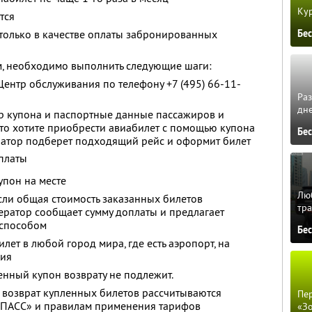
Кур
тся
Бе
только в качестве оплаты забронированных
м, необходимо выполнить следующие шаги:
Центр обслуживания по телефону +7 (495) 66-11-
Ра
дне
ер купона и паспортные данные пассажиров и
 что хотите приобрести авиабилет с помощью купона
Бе
ратор подберет подходящий рейс и оформит билет
платы
упон на месте
Люб
сли общая стоимость заказанных билетов
тра
ратор сообщает сумму доплаты и предлагает
 способом
Бе
ет в любой город мира, где есть аэропорт, на
ния
нный купон возврату не подлежит.
 возврат купленных билетов рассчитываются
Пер
 ПАСС» и правилам применения тарифов
«З