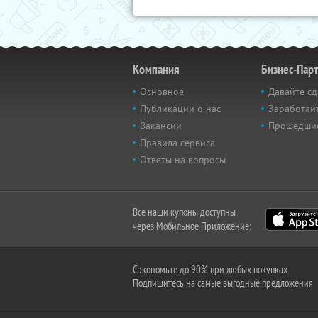
Компания
Бизнес-Пар
Основное
Давайте сд
Публикации о нас
Заработайт
Вакансии
Прошедши
Правила сервиса
Ответы на вопросы
Все наши купоны доступны
через Мобильное Приложение:
Сэкономьте до 90% при любых покупках
Подпишитесь на самые выгодные предложения