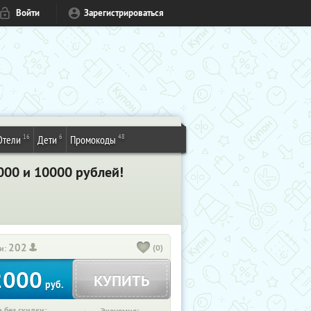
Войти
Зарегистрироваться
16
6
48
Отели
Дети
Промокоды
000 и 10000 рублей!
202
(0)
и:
2000
КУПИТЬ
руб.
 без скидки: