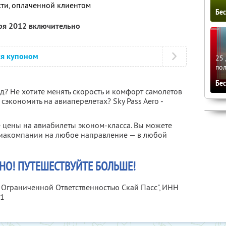
сти, оплаченной клиентом
Бе
бря 2012 включительно
ся купоном
25 
по
Бе
од? Не хотите менять скорость и комфорт самолетов
сэкономить на авиаперелетах? Sky Pass Aero -
 цены на авиабилеты эконом-класса. Вы можете
иакомпании на любое направление — в любой
НО! ПУТЕШЕСТВУЙТЕ БОЛЬШЕ!
с Ограниченной Ответственностью Скай Пасс",
ИНН
31