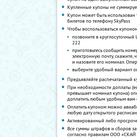
Купленные купоны не суммируе
Купон может быть использован 
билетов по телефону SkyPass
Чтобы воспользоваться купоно
позвоните в круглосуточный 
222
приготовьтесь сообщить ном
электронную почту, скажите,
и назовите его номинал. Опе
выберите удобный вариант о
Предъявляйте распечатанный к
При необходимости доплаты (е
превышает номинал купона) опе
доплатить любым удобным вам
Оплатить купоном можно авиабил
любую дату открытого расписа
Активированный либо просроче
Все суммы штрафов и сборов за
согласно правилам ООО «СКАЙ