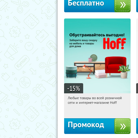
Бесплатно
-15
%
Любые товары во всей розничной
12:06:26
Получили:
83
сети и интернет-магазине Hoff
Москва, 1-й Волоколамский проезд,
10с1
Промокод