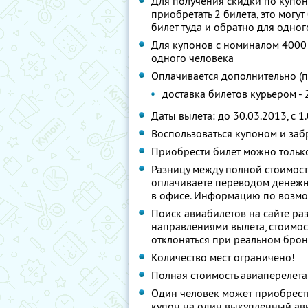
Для получения скидки по купо
приобретать 2 билета, это могу
билет туда и обратно для одног
Для купонов с номиналом 4000
одного человека
Оплачивается дополнительно (
доставка билетов курьером - 
Даты вылета: до 30.03.2013, c 1
Воспользоваться купоном и заб
Приобрести билет можно тольк
Разницу между полной стоимост
оплачиваете переводом денежн
в офисе. Информацию по возмо
Поиск авиабилетов на сайте ра
направлениями вылета, стоимос
отклоняться при реальном брон
Количество мест ограничено!
Полная стоимость авиаперелёта
Один человек может приобрести
купон на один выкупленный ави