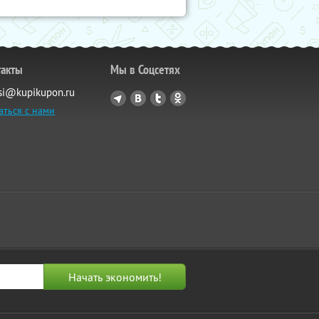
такты
Мы в Соцсетях
si@kupikupon.ru
аться с нами