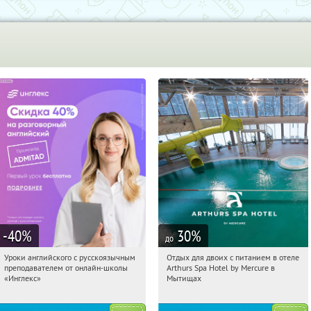
-40
%
30
%
до
Уроки английского с русскоязычным
Отдых для двоих с питанием в отеле
12:06:26
Получи первым!
12:06:26
Купи первым!
преподавателем от онлайн-школы
Arthurs Spa Hotel by Mercure в
Россия
Московская обл., г. Мытищи, д.
«Инглекс»
Мытищах
Ларево, ул. Хвойная, стр. 26