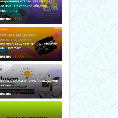
нирование отелей, квартир и
го жилья в сервисе «Яндекс
тешествия»
сплатно
-12%
сплатный вводный урок от онлайн-
олы Skysmart
сплатно
-100%
зличные курсы от онлайн-академии
дюсон»
сплатно
-5%