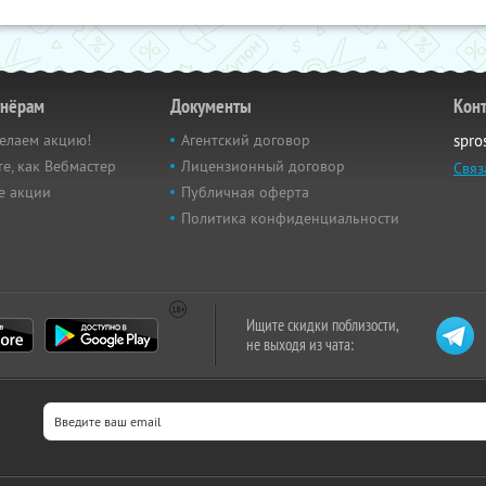
тнёрам
Документы
Кон
елаем акцию!
Агентский договор
spro
е, как Вебмастер
Лицензионный договор
Связ
е акции
Публичная оферта
Политика конфиденциальности
Ищите скидки поблизости,
не выходя из чата: