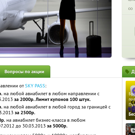
∞
Вопросы по акции
Д
равлении от
SKY PASS
:
.
на любой авиабилет в любом направлении с
Бро
03.2013
за 2000р. Лимит купонов 100 штук.
пол
Пу
.
на любой авиабилет в любой город за границей с
03.2013
за 2500р.
Бе
0р.
на авиабилет бизнес-класса в любом
07.2012 до 30.03.2013
за 5000р.