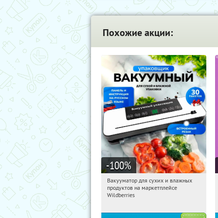
Похожие акции:
-100
%
Вакууматор для сухих и влажных
12:06:26
Получили:
190
продуктов на маркетплейсе
Россия
Wildberries