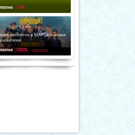
сплатно
-20%
дней бесплатно в START для новых
льзователей
сплатно
-100%