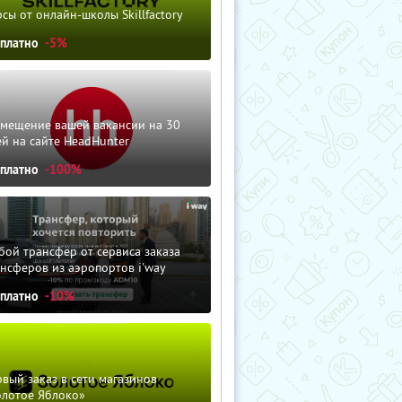
сы от онлайн-школы Skillfactory
сплатно
-5%
змещение вашей вакансии на 30
й на сайте HeadHunter
сплатно
-100%
ой трансфер от сервиса заказа
нсферов из аэропортов i'way
сплатно
-10%
вый заказ в сети магазинов
олотое Яблоко»