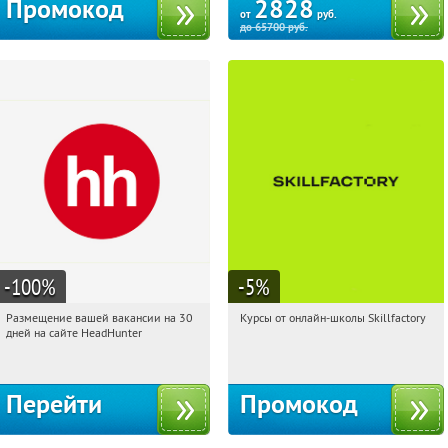
Промокод
2828
от
руб.
до
65700
руб.
-100
%
-5
%
Размещение вашей вакансии на 30
Курсы от онлайн-школы Skillfactory
12:06:26
Получили:
2
12:06:26
Получи первым!
дней на сайте HeadHunter
Россия
Россия
Перейти
Промокод