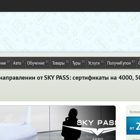
24
1
31
26
13
12
83
ния
Авто
Обучение
Товары
Туры
Услуги
ПолучиКупон
аправлении от SKY PASS: сертификаты на 4000, 5
Купил
от
Цена