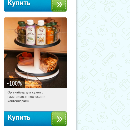
Купить
-100
%
Органайзер для кухни с
12:06:26
Получили:
312
пластиковым подносом и
Россия
контейнерами
Купить