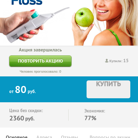
Акция завершилась
15
ПОВТОРИТЬ АКЦИЮ
Купили:
Человек проголосовало: 0
КУПИТЬ
80
от
руб.
Цена без скидки:
Экономия:
2360
77%
руб.
Основное
Адреса
Отзывы
Вопросы по акции