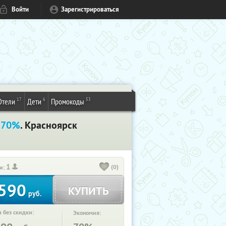
Войти
Зарегистрироваться
17
6
53
Отели
Дети
Промокоды
 70%
. Красноярск
1
(0)
и:
590
КУПИТЬ
руб.
 без скидки:
Экономия: