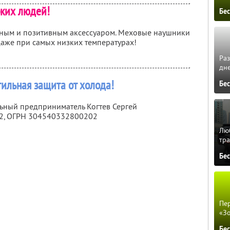
рких людей!
Бе
ным и позитивным аксессуаром. Меховые наушники
 даже при самых низких температурах!
Ра
дне
тильная защита от холода!
Бе
льный предприниматель Когтев Сергей
2
, ОГРН 304540332800202
Люб
тра
Бе
Пер
«З
Бе