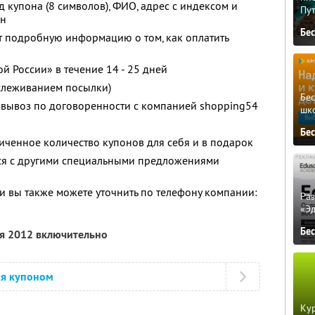
 купона (8 символов), ФИО, адрес с индексом и
Пу
он
Бе
т подробную информацию о том, как оплатить
й России» в течение 14 - 25 дней
отслеживанием посылки)
Бе
вывоз по договоренности с компанией shopping54
шк
Бе
ченное количество купонов для себя и в подарок
тся с другими специальными предложениями
 вы также можете уточнить по телефону компании:
Ра
«Э
Бе
ря 2012 включительно
ся купоном
Кур