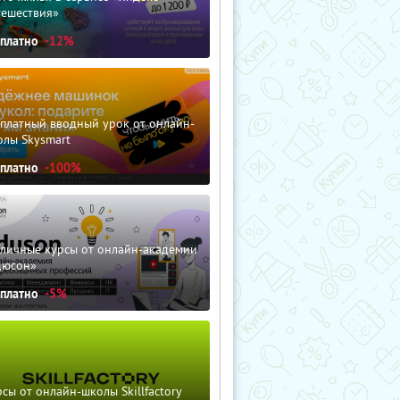
тешествия»
сплатно
-12%
сплатный вводный урок от онлайн-
олы Skysmart
сплатно
-100%
зличные курсы от онлайн-академии
дюсон»
сплатно
-5%
сы от онлайн-школы Skillfactory