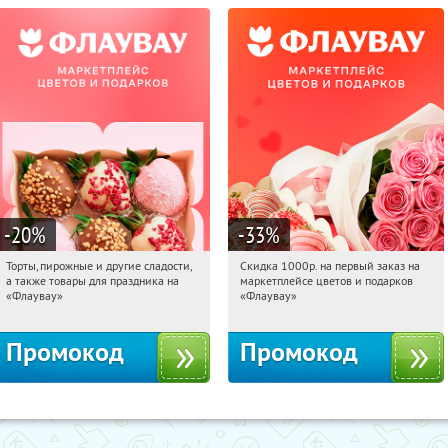
-20
%
-33
%
Торты, пирожные и другие сладости,
Скидка 1000р. на первый заказ на
11:07:51
Получили:
6
11:07:51
Получили:
18
а также товары для праздника на
маркетплейсе цветов и подарков
Россия
Россия
«Флаувау»
«Флаувау»
Промокод
Промокод