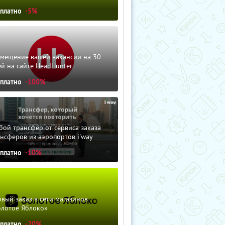
сплатно
-5%
змещение вашей вакансии на 30
й на сайте HeadHunter
сплатно
-100%
ой трансфер от сервиса заказа
нсферов из аэропортов i'way
сплатно
-10%
вый заказ в сети магазинов
олотое Яблоко»
сплатно
-20%