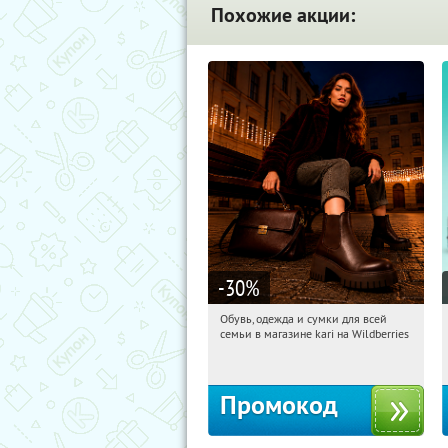
Похожие акции:
-30
%
Обувь, одежда и сумки для всей
11:07:51
Получили:
32
семьи в магазине kari на Wildberries
Россия
Промокод