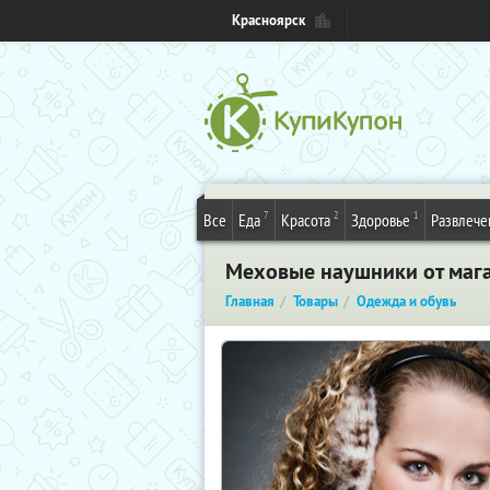
Красноярск
7
2
1
Все
Еда
Красота
Здоровье
Развлече
Меховые наушники от магаз
Главная
Товары
Одежда и обувь