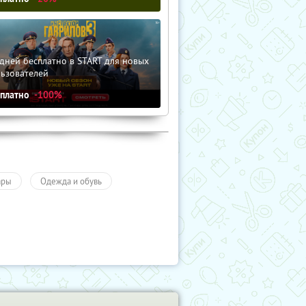
дней бесплатно в START для новых
льзователей
сплатно
-100%
ары
Одежда и обувь