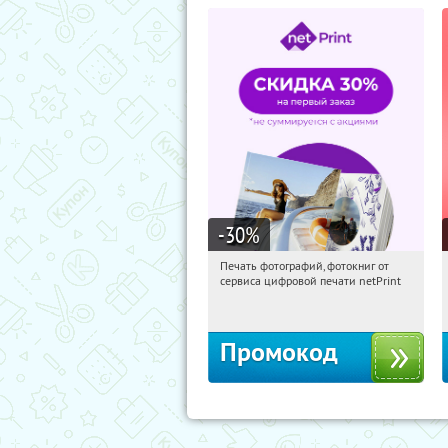
-30
%
Печать фотографий, фотокниг от
11:07:51
Получили:
4
сервиса цифровой печати netPrint
Россия
Промокод