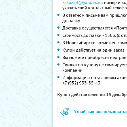
zakaz54@yandex.ru:
номер и код
указать свой контактный телеф
В ответном письме вам пришлю
доставку
Доставка осуществляется «Почто
Стоимость доставки - 150р. (с 
В Новосибирске возможен само
Купон действует на один заказ
Вы можете приобрести неограни
Скидка по купону не суммируе
компании
Информацию по условиям акции
+7 (952) 933-35-43
Купон действителен по 15 декаб
Узнай, как воспользовать