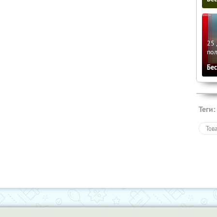
25 
по
Бе
Теги:
Тов