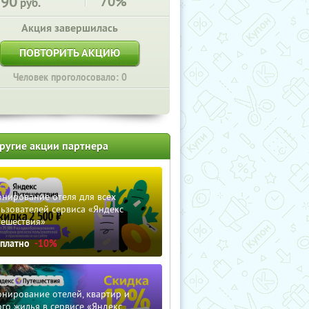
290
70%
руб.
Акция завершилась
ПОВТОРИТЬ АКЦИЮ
Человек проголосовало: 0
ругие акции партнера
нирование отеля для всех
ьзователей сервиса «Яндекс
тешествия»
сплатно
-10%
нирование отелей, квартир и
го жилья в сервисе «Яндекс