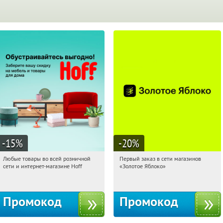
-15
%
-20
%
Любые товары во всей розничной
Первый заказ в сети магазинов
11:07:51
Получили:
83
11:07:51
Получи первым!
сети и интернет-магазине Hoff
«Золотое Яблоко»
Москва, 1-й Волоколамский проезд,
Россия
10с1
Промокод
Промокод