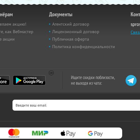
тнёрам
Документы
Кон
елаем акцию!
Агентский договор
spro
е, как Вебмастер
Лицензионный договор
Связ
е акции
Публичная оферта
Политика конфиденциальности
Ищите скидки поблизости,
не выходя из чата: