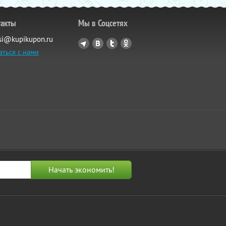
такты
Мы в Соцсетях
si@kupikupon.ru
аться с нами