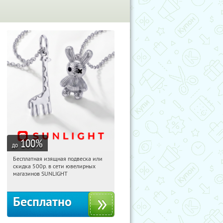
100
%
до
Бесплатная изящная подвеска или
11:07:51
Получили:
74
скидка 500р. в сети ювелирных
Россия
магазинов SUNLIGHT
Бесплатно