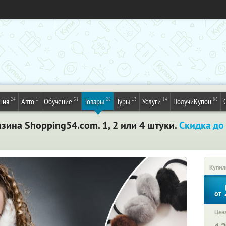
24
1
31
26
13
14
88
ния
Авто
Обучение
Товары
Туры
Услуги
ПолучиКупон
ина Shopping54.com. 1, 2 или 4 штуки.
Скидка до
Купил
от
Цена