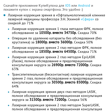
Скачайте приложение КупиКупона для
IOS
или
Android
и
покажите купон с экрана смартфона. Это удобно :)
Лазерная коррекция зрения в «Офтальмологической клинике
лазерной медицины профессора Э.Н. Эскиной
«Сфера»
со
скидкой до 71%
Лазерная коррекция зрения 1 глаза методом ФРК, полное
обследование за
10500р. вместо 34750р.
Скидка 70%
Операция по удалению катаракты без обследования (без
хрусталика) за
18000р. вместо 36000р.
Скидка 50%
Лазерная коррекция зрения 2 глаз методом ФРК, полное
обследование за
18500р. вместо 64500р.
Скидка 71%
Лазерная коррекция зрения 2 глаз методом EpiLASIK
(Ласек), полное обследование и предоперационная
консультация хирурга за
26900р. вместо 72000р.
Скидка
63%
Трансэпителиальная (бесконтактная) лазерная коррекция
зрения 2 глаз, полное обследование и предоперационная
консультация хирурга за
30500р. вместо 85000р.
Скидка
64%
Лазерная коррекция зрения двух глаз методом LASIK,
полное обследование и предоперационная консультация
хирурга за
31500р. вместо 72000р.
Скидка 56%
Лазерная коррекция зрения 2 глаз методом SuperLASIK,
полное обследование и предоперационная консультация