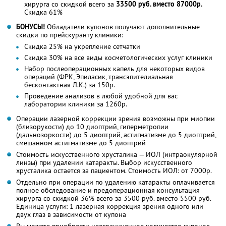
хирурга со скидкой всего за
33500 руб. вместо 87000р.
Скидка 61%
БОНУСЫ!
Обладатели купонов получают дополнительные
скидки по прейскуранту клиники:
Скидка 25% на укрепление сетчатки
Скидка 30% на все виды косметологических услуг клиники
Набор послеоперационных капель для некоторых видов
операций (ФРК, Эпиласик, трансэпителиальная
бесконтактная Л.К.) за 150р.
Проведение анализов в любой удобной для вас
лаборатории клиники за 1260р.
Операции лазерной коррекции зрения возможны при миопии
(близорукости) до 10 диоптрий, гиперметропии
(дальнозоркости) до 5 диоптрий, астигматизме до 5 диоптрий,
смешанном астигматизме до 5 диоптрий
Стоимость искусственного хрусталика — ИОЛ (интраокулярной
линзы) при удалении катаракты. Выбор искусственного
хрусталика остается за пациентом. Стоимость ИОЛ: от 7000р.
Отдельно при операции по удалению катаракты оплачивается
полное обследование и предоперационная консультация
хирурга со скидкой 36% всего за 3500 руб. вместо 5500 руб.
Единица услуги: 1 лазерная коррекция зрения одного или
двух глаз в зависимости от купона
Вы можете приобрести неограниченное количество купонов