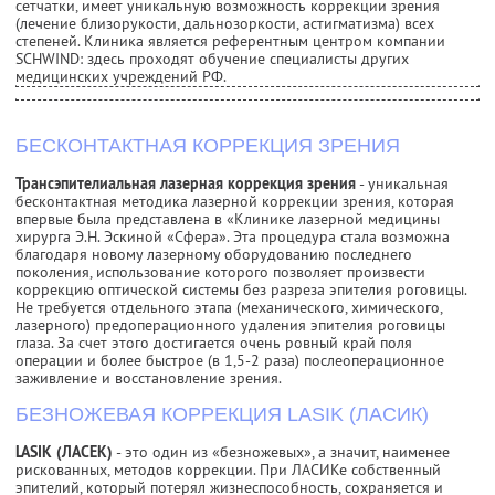
сетчатки, имеет уникальную возможность коррекции зрения
(лечение близорукости, дальнозоркости, астигматизма) всех
степеней. Клиника является референтным центром компании
SCHWIND: здесь проходят обучение специалисты других
медицинских учреждений РФ.
БЕСКОНТАКТНАЯ КОРРЕКЦИЯ ЗРЕНИЯ
Трансэпителиальная лазерная коррекция зрения
- уникальная
бесконтактная методика лазерной коррекции зрения, которая
впервые была представлена в «Клинике лазерной медицины
хирурга Э.Н. Эскиной «Сфера». Эта процедура стала возможна
благодаря новому лазерному оборудованию последнего
поколения, использование которого позволяет произвести
коррекцию оптической системы без разреза эпителия роговицы.
Не требуется отдельного этапа (механического, химического,
лазерного) предоперационного удаления эпителия роговицы
глаза. За счет этого достигается очень ровный край поля
операции и более быстрое (в 1,5-2 раза) послеоперационное
заживление и восстановление зрения.
БЕЗНОЖЕВАЯ КОРРЕКЦИЯ LASIK (ЛАСИК)
LASIK (ЛАСЕК)
- это один из «безножевых», а значит, наименее
рискованных, методов коррекции. При ЛАСИКе собственный
эпителий, который потерял жизнеспособность, сохраняется и