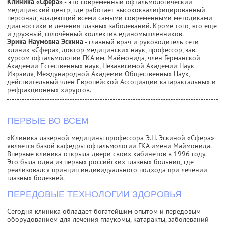
Клиника «Сфера»
- это современный офтальмологический
медицинский центр, где работает высококвалифицированный
персонал, владеющий всеми самыми современными методиками
диагностики и лечения глазных заболеваний. Кроме того, это еще
и дружный, сплочённый коллектив единомышленников.
Эрика Наумовна Эскина
- главный врач и руководитель сети
клиник «Сфера», доктор медицинских наук, профессор, зав.
курсом офтальмологии ГКА им. Маймонида, член Германской
Академии Естественных наук, Независимой Академии Наук
Израиля, Международной Академии Общественных Наук,
действительный член Европейской Ассоциации катарактальных и
рефракционных хирургов.
ПЕРВЫЕ ВО ВСЕМ
«Клиника лазерной медицины профессора Э.Н. Эскиной «Сфера»
является базой кафедры офтальмологии ГКА имени Маймонида.
Впервые клиника открыла двери своих кабинетов в 1996 году.
Это была одна из первых российских глазных больниц, где
реализовался принцип индивидуального подхода при лечении
глазных болезней.
ПЕРЕДОВЫЕ ТЕХНОЛОГИИ ЗДОРОВЬЯ
Сегодня клиника обладает богатейшим опытом и передовым
оборудованием для лечения глаукомы, катаракты, заболеваний