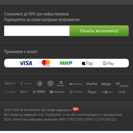
Сэкономьте до 90% при любых покупках
Подпишитесь на самые выгодные предложения
Принимаем к оплате:
2010-2026 © КупиКупон. Все права защищены.
Все права на товарный знак "КупиКупон" и на сайт www.kupikupon.ru принадлежат
OOO «Агентство цифровых решений» ИНН 7705523387, ОГРН 1127747063212