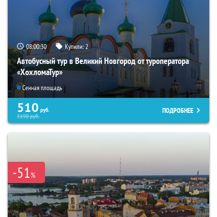
08:00:29
Купили:
2
Автобусный тур в Великий Новгород от туроператора
«ХохломаТур»
Сенная площадь
510
ПОДРОБНЕЕ
руб.
5190
руб.
-51
%