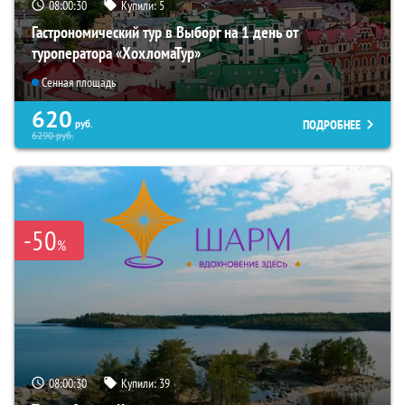
08:00:29
Купили:
5
Гастрономический тур в Выборг на 1 день от
туроператора «ХохломаТур»
Сенная площадь
620
ПОДРОБНЕЕ
руб.
6290
руб.
-50
%
08:00:29
Купили:
39