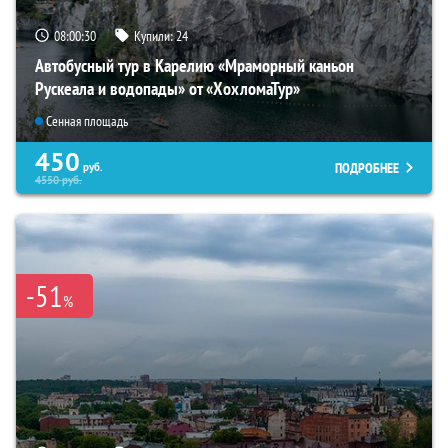
08:00:29
Купили:
24
Автобусный тур в Карелию «Мраморный каньон
Рускеала и водопады» от «ХохломаТур»
Сенная площадь
450
ПОДРОБНЕЕ
руб.
4550
руб.
-51
%