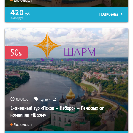
Достоевская
420
ПОДРОБНЕЕ
руб.
3300
руб.
-50
%
08:00:29
Купили:
12
1-дневный тур «Псков — Изборск — Печоры» от
компании «Шарм»
Достоевская