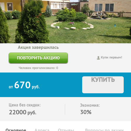
Акция завершилась
ПОВТОРИТЬ АКЦИЮ
Купи первым!
Человек проголосовало: 0
КУПИТЬ
670
от
руб.
Цена без скидки:
Экономия:
22000
30%
руб.
Основное
Адреса
Отзывы
Вопросы по акции